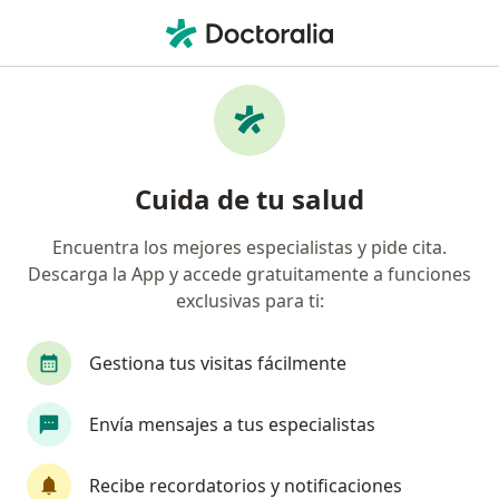
Men
Diabetes • Tunja, Boyacá
Filtros
• 1
Seguro
Mapa
Especialistas en Diabetes en Tunja
Cuida de tu salud
Encuentra los mejores especialistas y pide cita.
¿Qué especialidad estás buscando?
Descarga la App y accede gratuitamente a funciones
Nutricionista
Endocrinólogo
Médico gene
exclusivas para ti:
Gestiona tus visitas fácilmente
Envía mensajes a tus especialistas
Recibe recordatorios y notificaciones