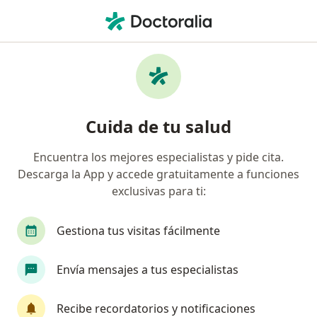
Men
Insuficiencia Renal • Tunja, Boyacá
Filtros
• 1
Seguro
Mapa
Especialistas en Insuficiencia Renal en
Cuida de tu salud
Tunja
Encuentra los mejores especialistas y pide cita.
Descarga la App y accede gratuitamente a funciones
¿Qué especialidad estás buscando?
exclusivas para ti:
Internista
Nutricionista
Terapeuta comp
Gestiona tus visitas fácilmente
Envía mensajes a tus especialistas
Recibe recordatorios y notificaciones