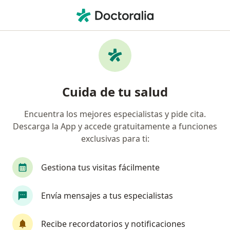
Men
Obesidad • Tunja, Boyacá
Filtros
• 1
Seguro
Mapa
Especialistas en Obesidad en Tunja
Cuida de tu salud
Encuentra los mejores especialistas y pide cita.
¿Qué especialidad estás buscando?
Descarga la App y accede gratuitamente a funciones
Médico general
Psicólogo
Nutricionista
exclusivas para ti:
Gestiona tus visitas fácilmente
Envía mensajes a tus especialistas
Recibe recordatorios y notificaciones