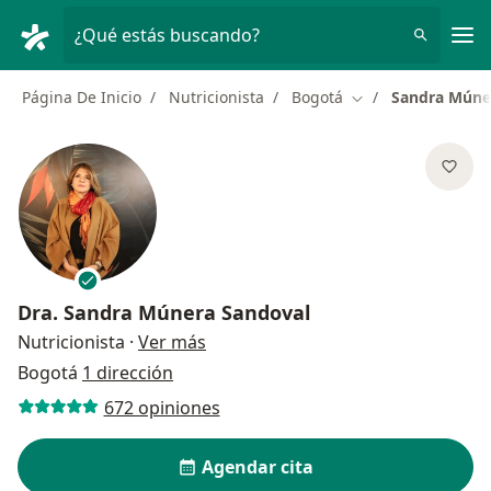
Men
¿Qué estás buscando?
Página De Inicio
Nutricionista
Bogotá
Sandra Múne
Cambiar de ciudad
Dra.
Sandra Múnera Sandoval
sobre las especializaciones
Nutricionista
·
Ver más
Bogotá
1 dirección
672 opiniones
Agendar cita