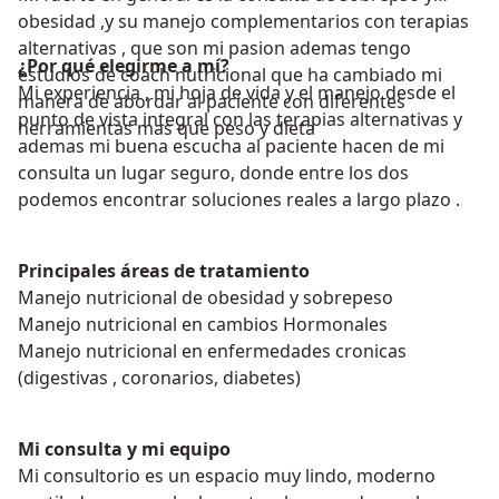
obesidad ,y su manejo complementarios con terapias
alternativas , que son mi pasion ademas tengo
¿Por qué elegirme a mí?
estudios de coach nutricional que ha cambiado mi
Mi experiencia , mi hoja de vida y el manejo desde el
manera de abordar al paciente con diferentes
punto de vista integral con las terapias alternativas y
herramientas mas que peso y dieta
ademas mi buena escucha al paciente hacen de mi
consulta un lugar seguro, donde entre los dos
podemos encontrar soluciones reales a largo plazo .
Principales áreas de tratamiento
Manejo nutricional de obesidad y sobrepeso
Manejo nutricional en cambios Hormonales
Manejo nutricional en enfermedades cronicas
(digestivas , coronarios, diabetes)
Mi consulta y mi equipo
Mi consultorio es un espacio muy lindo, moderno