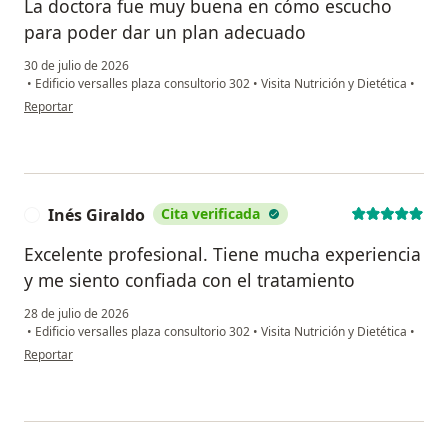
La doctora fue muy buena en cómo escucho
para poder dar un plan adecuado
30 de julio de 2026
•
Edificio versalles plaza consultorio 302
•
Visita Nutrición y Dietética
•
en opinión del usuario VC
Reportar
Inés Giraldo
Cita verificada
I
Excelente profesional. Tiene mucha experiencia
y me siento confiada con el tratamiento
28 de julio de 2026
•
Edificio versalles plaza consultorio 302
•
Visita Nutrición y Dietética
•
en opinión del usuario Inés Giraldo
Reportar