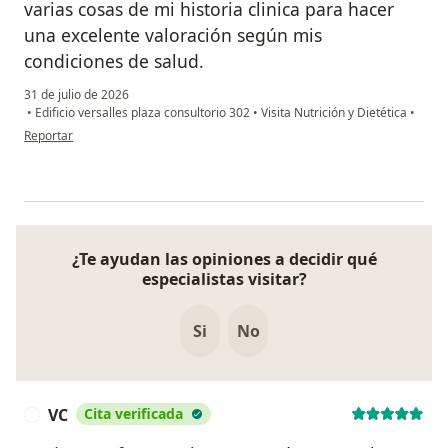
varias cosas de mi historia clinica para hacer
una excelente valoración según mis
condiciones de salud.
31 de julio de 2026
•
Edificio versalles plaza consultorio 302
•
Visita Nutrición y Dietética
•
en opinión del usuario Sayda
Reportar
¿Te ayudan las opiniones a decidir qué
especialistas visitar?
Si
No
VC
Cita verificada
V