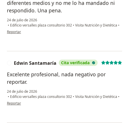
diferentes medios y no me lo ha mandado ni
respondido. Una pena.
24 de julio de 2026
•
Edificio versalles plaza consultorio 302
•
Visita Nutrición y Dietética
•
en opinión del usuario Sofia Salgado
Reportar
Edwin Santamaría
Cita verificada
E
Excelente profesional, nada negativo por
reportar.
24 de julio de 2026
•
Edificio versalles plaza consultorio 302
•
Visita Nutrición y Dietética
•
en opinión del usuario Edwin Santamaría
Reportar