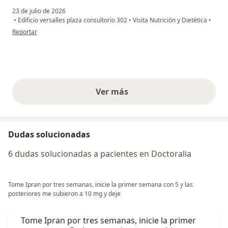
23 de julio de 2026
•
Edificio versalles plaza consultorio 302
•
Visita Nutrición y Dietética
•
en opinión del usuario JHH
Reportar
Ver más
opiniones anteriores
Dudas solucionadas
6 dudas solucionadas a pacientes en Doctoralia
Tome Ipran por tres semanas, inicie la primer semana con 5 y las
posteriores me subieron a 10 mg y deje
Tome Ipran por tres semanas, inicie la primer