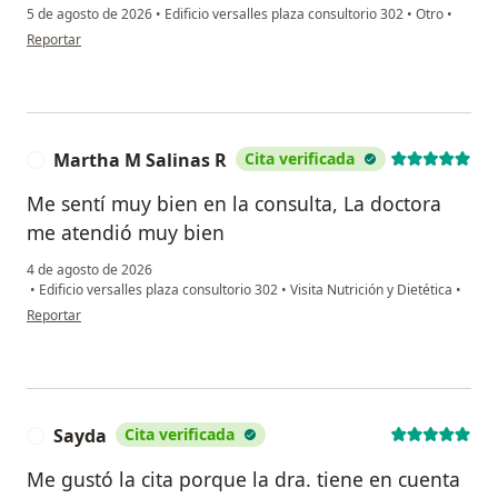
5 de agosto de 2026
•
Edificio versalles plaza consultorio 302
•
Otro
•
en opinión del usuario Andrés valderrama
Reportar
Martha M Salinas R
Cita verificada
M
Me sentí muy bien en la consulta, La doctora
me atendió muy bien
4 de agosto de 2026
•
Edificio versalles plaza consultorio 302
•
Visita Nutrición y Dietética
•
en opinión del usuario Martha M Salinas R
Reportar
Sayda
Cita verificada
S
Me gustó la cita porque la dra. tiene en cuenta