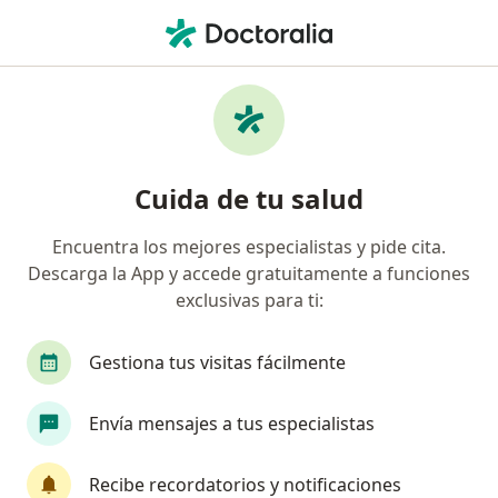
Men
Nutriólogo • Medellín, Antioquia
Filtros
Seguro:
Axa Colpatria Medici
Nutriólogos recomendados de Axa Colpatria
Cuida de tu salud
Medicina Prepagada S.A. en Medellín
Encuentra los mejores especialistas y pide cita.
Descarga la App y accede gratuitamente a funciones
exclusivas para ti:
Gestiona tus visitas fácilmente
Envía mensajes a tus especialistas
Dra. Eliana Nanclares Garcia
Nutriólogo, Médico general
Recibe recordatorios y notificaciones
14 opiniones