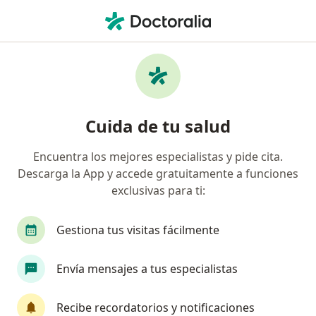
Men
Cirujano General • Medellín, Antioquia
Filtros
Seguro:
Axa Colpatria Medici
Cirujanos generales recomendados de Axa
Cuida de tu salud
Colpatria Medicina Prepagada S.A. en
Medellín
Encuentra los mejores especialistas y pide cita.
Descarga la App y accede gratuitamente a funciones
exclusivas para ti:
Gestiona tus visitas fácilmente
Envía mensajes a tus especialistas
Destacado
Recibe recordatorios y notificaciones
Dr. Juan Esteban Botero Velásquez