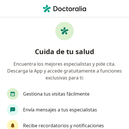
Men
Endocrinólogo • Barranquilla, Atlántico
Filtros
Seguro:
Allianz Seguros S.A.
Endocrinólogos recomendados de Allianz
Cuida de tu salud
Seguros S.A. en Barranquilla
Encuentra los mejores especialistas y pide cita.
Descarga la App y accede gratuitamente a funciones
exclusivas para ti:
Gestiona tus visitas fácilmente
Envía mensajes a tus especialistas
Dr. Carlos Javier Vizcaino Guerrero
Endocrinólogo, Internista
Recibe recordatorios y notificaciones
573 opiniones