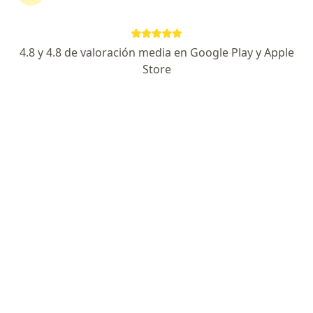
Atención personalizada
Excelencia
4.8 y 4.8 de valoración media en Google Play y Apple
Atención humanizada
Store
Calle 85 #50-159, Barranquilla
•
Mapa
ENDOCRINOLOGY AND HEALTH SAS
Acepta Allianz Seguros S.A.
Manejo de diabetes
Este especialista no ofrece reserva de cita en línea en esta dirección.
Solicita una cita