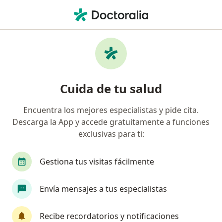
Men
Odontólogo • Guadalajara de Buga, Valle del Cauca
Filtros
Seguro
Mapa
Odontólogos en Guadalajara de Buga
Cuida de tu salud
Encuentra los mejores especialistas y pide cita.
¿Cuál es tu compañía aseguradora?
Descarga la App y accede gratuitamente a funciones
Coomeva Medicina Prepagada S.A.
exclusivas para ti:
Gestiona tus visitas fácilmente
Envía mensajes a tus especialistas
Recibe recordatorios y notificaciones