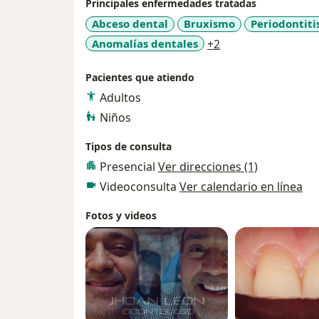
Principales enfermedades tratadas
estadística, estudiante de especialización e
Abceso dental
Bruxismo
Periodontiti
Universitaria Los Libertadores. Participan
a11y_sr_more_dis
Anomalías dentales
+2
excel para la generación de dictámenes de
practica cuando cursaba ultimo año de odo
Pacientes que atiendo
Estoy dispuesto a trabajar con esfuerzo y d
Adultos
planteados en el cargo otorgado, me pres
Niños
poder brindar mi servicio a esta Institución
Tipos de consulta
Presencial
Ver direcciones (1)
Videoconsulta
Ver calendario en línea
Fotos y videos