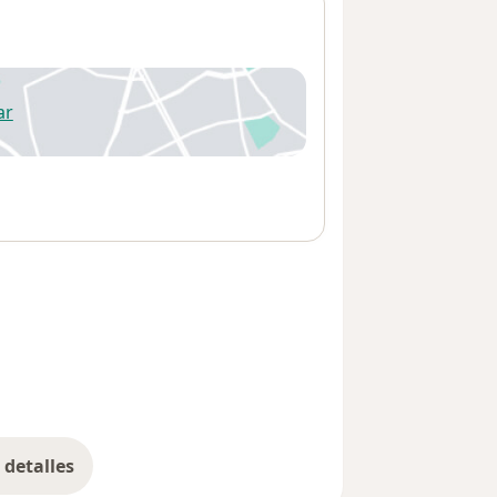
ar
 abre en una nueva pestaña
detalles
bre la dirección