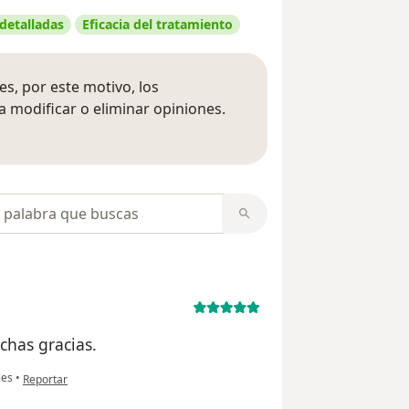
 detalladas
Eficacia del tratamiento
s, por este motivo, los
 modificar o eliminar opiniones.
 opiniones
opiniones
chas gracias.
en opinión del usuario María Guapacha
les
•
Reportar