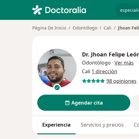
especiali
Página De Inicio
Odontólogo
Cali
Jhoan Fel
Dr.
Jhoan Felipe Leó
so
Odontólogo
·
Ver más
Cali
1 dirección
98 opiniones
Agendar cita
Experiencia
Servicios y precios
Co