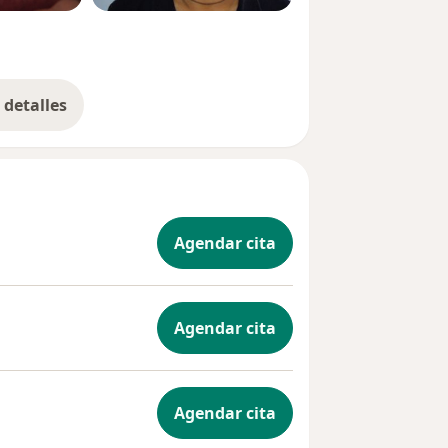
detalles
bre la experiencia
Agendar cita
Agendar cita
Agendar cita