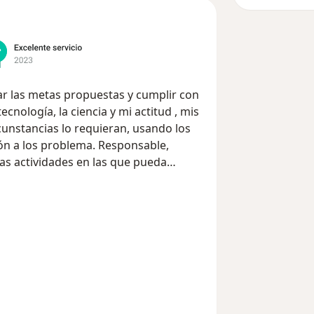
r las metas propuestas y cumplir con
cnología, la ciencia y mi actitud , mis
rcunstancias lo requieran, usando los
ón a los problema. Responsable,
as actividades en las que pueda
e nuevas actividad a nivel
ión para el trabajo en equipo
s de los sistemas, como el manejo de
 R (programa estadístico), SPSS y con
e otros software. Conocimiento en el
 operatoria, rehabilitación oral,
odontología forense como técnicas de
eticos. Me encuentro aprendiendo de la