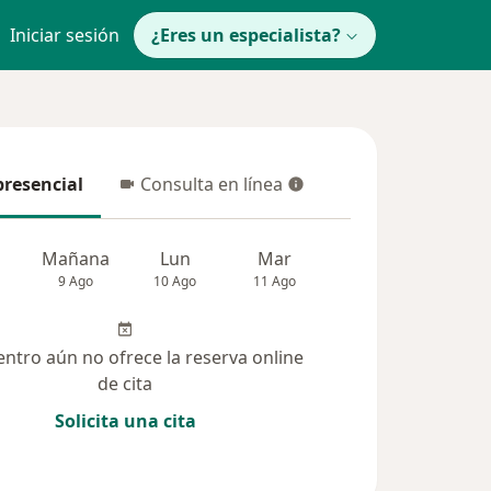
Iniciar sesión
¿Eres un especialista?
presencial
Consulta en línea
resencial
Consulta en línea
Mañana
Lun
Mar
Mié
Jue
9 Ago
10 Ago
11 Ago
12 Ago
13 Ag
entro aún no ofrece la reserva online
de cita
Solicita una cita
solucionadas (3)