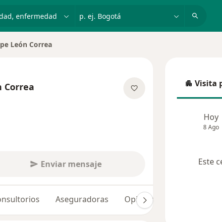
dad, enfermedad o nombre
p. ej. Bogotá
ipe León Correa
Visita 
n Correa
Visita p
bre las especializaciones
Hoy
8 Ago
Este c
Enviar mensaje
nsultorios
Aseguradoras
Opiniones (98)
Dudas 