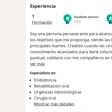
Experiencia
1
Formación
Soy una persona perseverante para alcanza
los objetivos que me proponga, siendo las te
principales fuertes. Creativo cuando las ci
conocimiento alcanzados para darle soluci
puntual, solidario con mis compañeros en l
Acerca de mí
colaborar. Flexibilidad para el aprendizaje d
ver más
odontológico, sistemas y estadística. Cohes
Especialista en:
interdisciplinariamente.
Endodoncia
Tengo habilidades y conocimientos en área
Rehabilitación oral
programas del paquete de Office Microsoft,
Urgencias odontológicas
capacidad de aprendizaje para el manejo d
Cirugía oral
área de odontología; promoción, prevención,
Mostrar más detalles
endodoncia, periodoncia, cirugía oral, en 
dictamen de edad y otras, tratamiento est