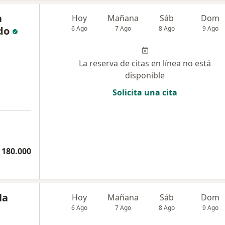
a
Hoy
Mañana
Sáb
Dom
do
6 Ago
7 Ago
8 Ago
9 Ago
La reserva de citas en línea no está
disponible
Solicita una cita
 180.000
la
Hoy
Mañana
Sáb
Dom
6 Ago
7 Ago
8 Ago
9 Ago