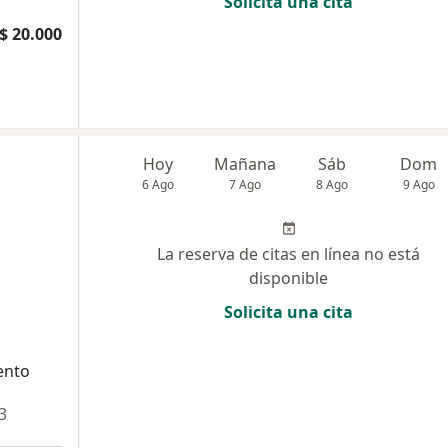
Solicita una cita
$ 20.000
Hoy
Mañana
Sáb
Dom
6 Ago
7 Ago
8 Ago
9 Ago
La reserva de citas en línea no está
disponible
Solicita una cita
ento
3