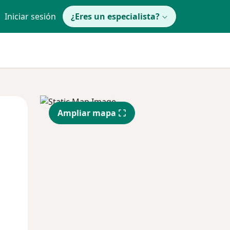
Iniciar sesión
¿Eres un especialista?
Lun
Mar
Mié
Ampliar mapa
10 Ago
11 Ago
12 Ago