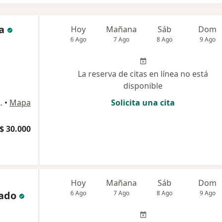
a
Hoy
Mañana
Sáb
Dom
6 Ago
7 Ago
8 Ago
9 Ago
La reserva de citas en línea no está
disponible
ria, Medellín, Antioquia, Medellín
•
Mapa
Solicita una cita
$ 30.000
Hoy
Mañana
Sáb
Dom
ado
6 Ago
7 Ago
8 Ago
9 Ago