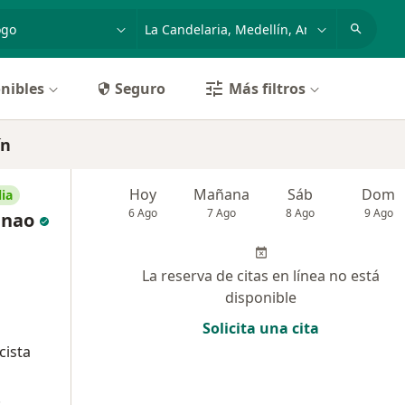
dad, enfermedad o nombre
p. ej. Bogotá
nibles
Seguro
Más filtros
ín
Hoy
Mañana
Sáb
Dom
ia
6 Ago
7 Ago
8 Ago
9 Ago
enao
La reserva de citas en línea no está
disponible
Solicita una cita
cista
.