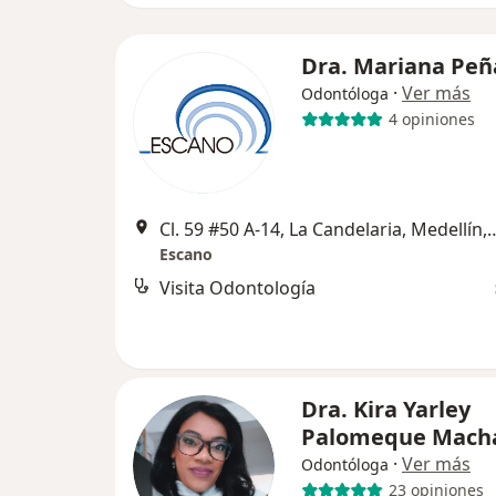
Dra. Mariana Peñ
·
Ver más
Odontóloga
4 opiniones
Cl. 59 #50 A-14, La Candelaria, Medellín, La Candela
Escano
Visita Odontología
Dra. Kira Yarley
Palomeque Mach
·
Ver más
Odontóloga
23 opiniones