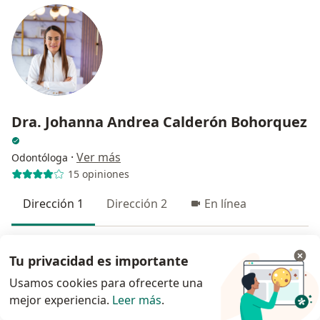
Dra. Johanna Andrea Calderón Bohorquez
·
Ver más
Odontóloga
15 opiniones
Dirección 1
Dirección 2
En línea
Torre médica salud vegas, Cl. 2 Sur #46-116, El Poblado, Medellín
•
Mapa
Tu privacidad es importante
Periodoncia e Implantes dentales El Poblado Medellin Dra Johanna Calderón
Usamos cookies para ofrecerte una
Visita Odontología
$ 100.000
mejor experiencia.
Leer más
.
Este especialista no ofrece reserva de cita en línea en esta dirección.