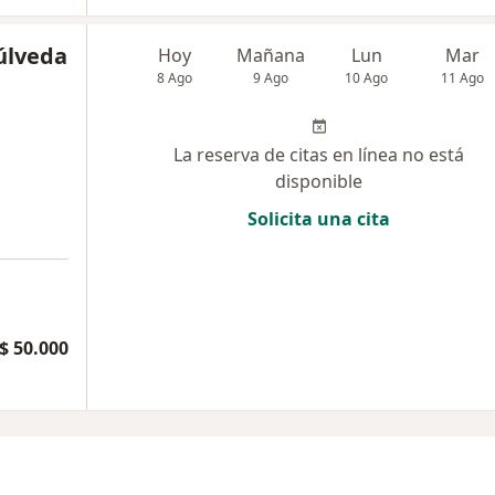
úlveda
Hoy
Mañana
Lun
Mar
8 Ago
9 Ago
10 Ago
11 Ago
La reserva de citas en línea no está
disponible
Solicita una cita
$ 50.000