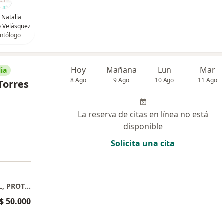
 Natalia
 Velásquez
ntólogo
Hoy
Mañana
Lun
Mar
ia
8 Ago
9 Ago
10 Ago
11 Ago
Torres
La reserva de citas en línea no está
disponible
Solicita una cita
ODONTOLOGIA INTEGRAL, ESTETICA DENTAL, PROTESIS
$ 50.000