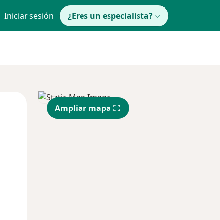
Iniciar sesión
¿Eres un especialista?
Mié
Jue
Vie
Ampliar mapa
12 Ago
13 Ago
14 Ago