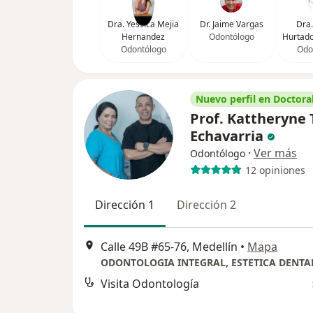
Dra. Yessica Mejia
Dr. Jaime Vargas
Dra.
Hernandez
Odontólogo
Hurtado
Odontólogo
Odo
Nuevo perfil en Doctoral
Prof. Kattheryne 
Echavarria
·
Ver más
Odontólogo
12 opiniones
Dirección 1
Dirección 2
Calle 49B #65-76, Medellín
•
Mapa
Visita Odontología