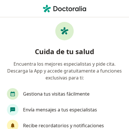
Men
Odontólogo • Tabio, Cundinamarca
Filtros
Seguro
Mapa
Odontólogos en Tabio
Cuida de tu salud
Encuentra los mejores especialistas y pide cita.
¿Cuál es tu compañía aseguradora?
Descarga la App y accede gratuitamente a funciones
Compañía De Medicina Prepagada Colsanitas S.A.
exclusivas para ti:
Gestiona tus visitas fácilmente
Envía mensajes a tus especialistas
Recibe recordatorios y notificaciones