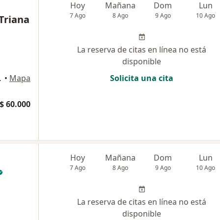
Hoy
Mañana
Dom
Lun
7 Ago
8 Ago
9 Ago
10 Ago
Triana
La reserva de citas en línea no está
disponible
ON, Bogotá
•
Mapa
Solicita una cita
$ 60.000
Hoy
Mañana
Dom
Lun
7 Ago
8 Ago
9 Ago
10 Ago
La reserva de citas en línea no está
disponible