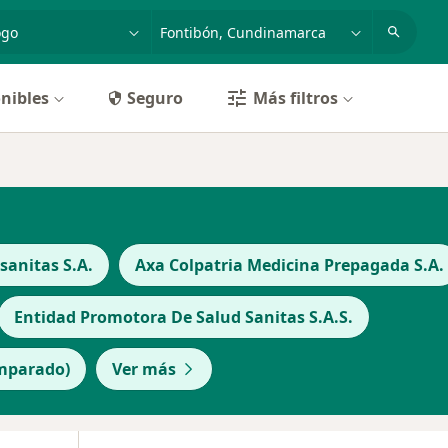
dad, enfermedad o nombre
p. ej. Bogotá
nibles
Seguro
Más filtros
anitas S.A.
Axa Colpatria Medicina Prepagada S.A.
Entidad Promotora De Salud Sanitas S.A.S.
Amparado)
Ver más