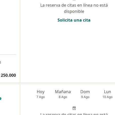
La reserva de citas en línea no está
disponible
Solicita una cita
a
 250.000
Hoy
Mañana
Dom
Lun
7 Ago
8 Ago
9 Ago
10 Ago
La reserva de citas en línea no está