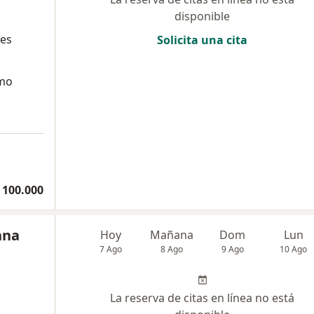
disponible
tes
Solicita una cita
smo
 100.000
nna
Hoy
Mañana
Dom
Lun
7 Ago
8 Ago
9 Ago
10 Ago
La reserva de citas en línea no está