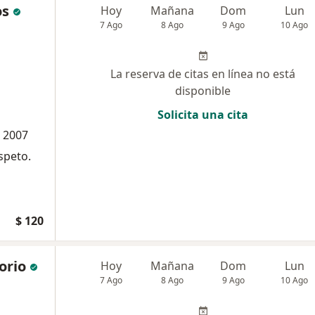
os
Hoy
Mañana
Dom
Lun
7 Ago
8 Ago
9 Ago
10 Ago
La reserva de citas en línea no está
disponible
Solicita una cita
o 2007
speto.
$ 120
orio
Hoy
Mañana
Dom
Lun
7 Ago
8 Ago
9 Ago
10 Ago