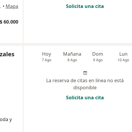
ON, Bogotá
•
Mapa
Solicita una cita
$ 60.000
zales
Hoy
Mañana
Dom
Lun
7 Ago
8 Ago
9 Ago
10 Ago
La reserva de citas en línea no está
disponible
Solicita una cita
oda y