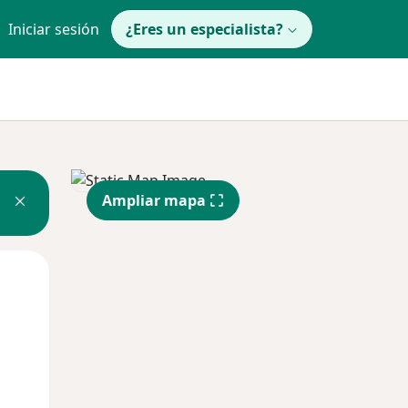
Iniciar sesión
¿Eres un especialista?
Ampliar mapa
Lun
Mar
Mié
10 Ago
11 Ago
12 Ago