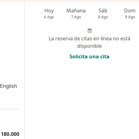
Hoy
Mañana
Sáb
Dom
6 Ago
7 Ago
8 Ago
9 Ago
La reserva de citas en línea no está
disponible
Solicita una cita
 English
a
 180.000