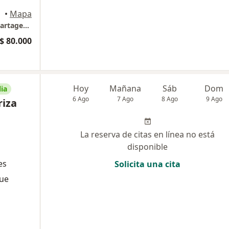
•
Mapa
Implantes dentales - Odontología estética Cartagena Dra Johanna Calderón
$ 80.000
Hoy
Mañana
Sáb
Dom
ia
6 Ago
7 Ago
8 Ago
9 Ago
riza
La reserva de citas en línea no está
disponible
es
Solicita una cita
que