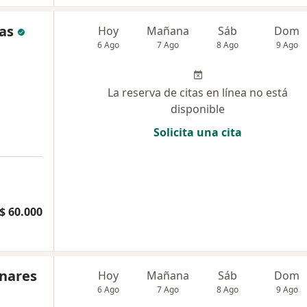
as
Hoy
Mañana
Sáb
Dom
6 Ago
7 Ago
8 Ago
9 Ago
La reserva de citas en línea no está
disponible
Solicita una cita
$ 60.000
gnares
Hoy
Mañana
Sáb
Dom
6 Ago
7 Ago
8 Ago
9 Ago