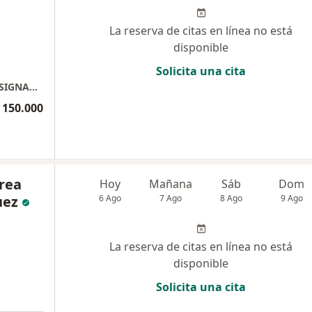
La reserva de citas en línea no está
disponible
Solicita una cita
CENTRO DE ESTETICA DENTAL SALVADOR INSIGNARES O.
 150.000
rea
Hoy
Mañana
Sáb
Dom
uez
6 Ago
7 Ago
8 Ago
9 Ago
La reserva de citas en línea no está
disponible
Solicita una cita