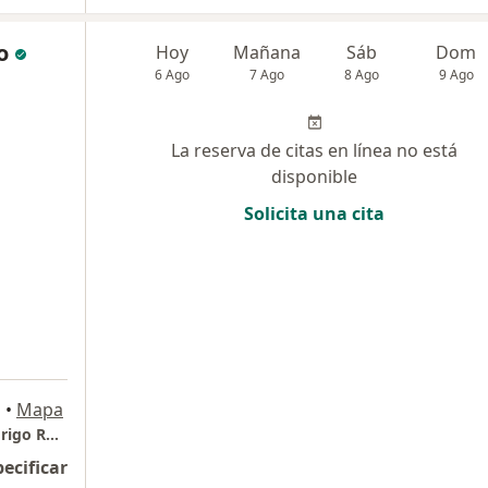
o
Hoy
Mañana
Sáb
Dom
6 Ago
7 Ago
8 Ago
9 Ago
La reserva de citas en línea no está
disponible
Solicita una cita
a
•
Mapa
Odontologia Estetica y Restauradora Dr Rodrigo Rodelo
pecificar