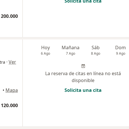
Solicita una cita
 200.000
Hoy
Mañana
Sáb
Dom
6 Ago
7 Ago
8 Ago
9 Ago
·
Ver
tra
La reserva de citas en línea no está
disponible
•
Mapa
Solicita una cita
 120.000