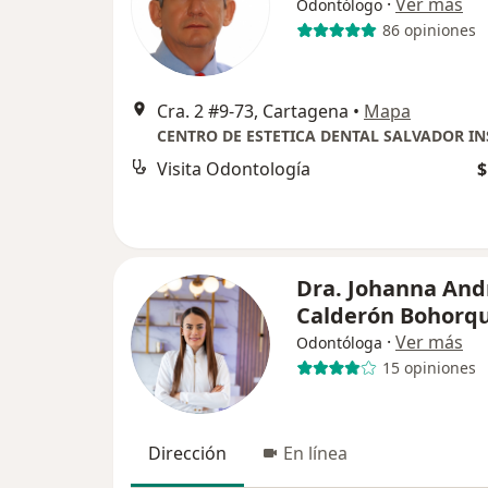
·
Ver más
Odontólogo
86 opiniones
Cra. 2 #9-73, Cartagena
•
Mapa
Visita Odontología
$
Dra. Johanna And
Calderón Bohorq
·
Ver más
Odontóloga
15 opiniones
Dirección
En línea