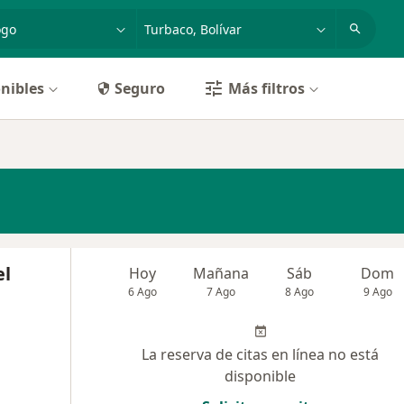
dad, enfermedad o nombre
p. ej. Bogotá
nibles
Seguro
Más filtros
el
Hoy
Mañana
Sáb
Dom
6 Ago
7 Ago
8 Ago
9 Ago
La reserva de citas en línea no está
disponible