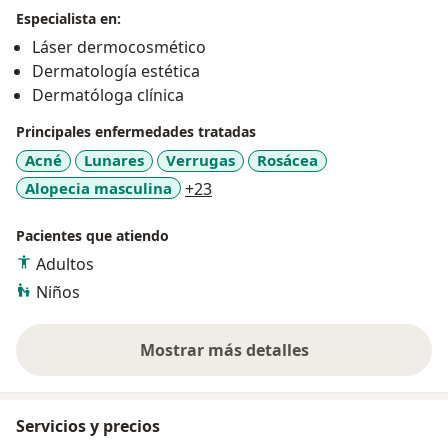
Especialista en:
Láser dermocosmético
Dermatología estética
Dermatóloga clínica
Principales enfermedades tratadas
Acné
Lunares
Verrugas
Rosácea
a11y_sr_more_diseases
Alopecia masculina
+23
Pacientes que atiendo
Adultos
Niños
Mostrar más detalles
sobre la experiencia
Servicios y precios