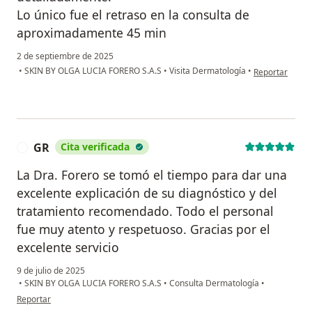
Lo único fue el retraso en la consulta de
aproximadamente 45 min
2 de septiembre de 2025
en opinión del 
•
SKIN BY OLGA LUCIA FORERO S.A.S
•
Visita Dermatología
•
Reportar
GR
Cita verificada
G
La Dra. Forero se tomó el tiempo para dar una
excelente explicación de su diagnóstico y del
tratamiento recomendado. Todo el personal
fue muy atento y respetuoso. Gracias por el
excelente servicio
9 de julio de 2025
•
SKIN BY OLGA LUCIA FORERO S.A.S
•
Consulta Dermatología
•
en opinión del usuario GR
Reportar