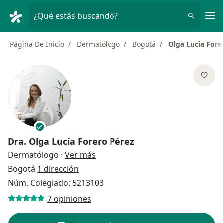
Men
¿Qué estás buscando?
Página De Inicio
Dermatólogo
Bogotá
Olga Lucía Fore
Dra.
Olga Lucía Forero Pérez
sobre las especializaciones
Dermatólogo
·
Ver más
Bogotá
1 dirección
Núm. Colegiado: 5213103
7 opiniones