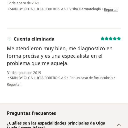
12 de enero de 2021
en opinión del
•
SKIN BY OLGA LUCIA FORERO S.A.S
•
Visita Dermatología
•
Reportar
Cuenta eliminada
Me atendieron muy bien, me diagnostico en
forma precisa y es una especialista en el
problema que me aqueja.
31 de agosto de 2019
•
SKIN BY OLGA LUCIA FORERO S.A.S
•
Por un caso de forunculosis
•
en opinión del usuario Cuenta eliminada
Reportar
Preguntas frecuentes
¿Cuáles son las especialidades principales de Olga
Lucía Forero Pérez?