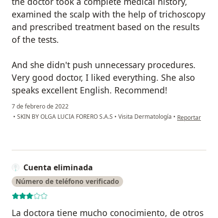
the doctor took a complete medical history,
examined the scalp with the help of trichoscopy
and prescribed treatment based on the results
of the tests.
And she didn't push unnecessary procedures.
Very good doctor, I liked everything. She also
speaks excellent English. Recommend!
7 de febrero de 2022
en opinión del
•
SKIN BY OLGA LUCIA FORERO S.A.S
•
Visita Dermatología
•
Reportar
Cuenta eliminada
Número de teléfono verificado
La doctora tiene mucho conocimiento, de otros