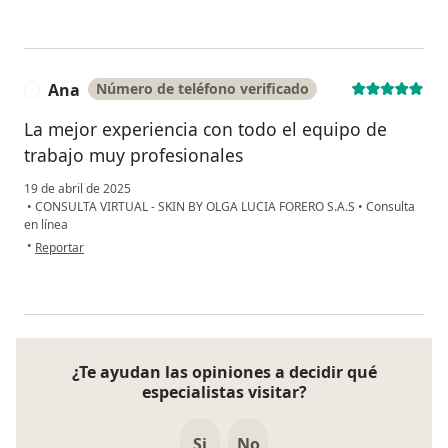
Ana
Número de teléfono verificado
A
La mejor experiencia con todo el equipo de
trabajo muy profesionales
19 de abril de 2025
•
CONSULTA VIRTUAL - SKIN BY OLGA LUCIA FORERO S.A.S
•
Consulta
en línea
en opinión del usuario Ana
•
Reportar
¿Te ayudan las opiniones a decidir qué
especialistas visitar?
Si
No