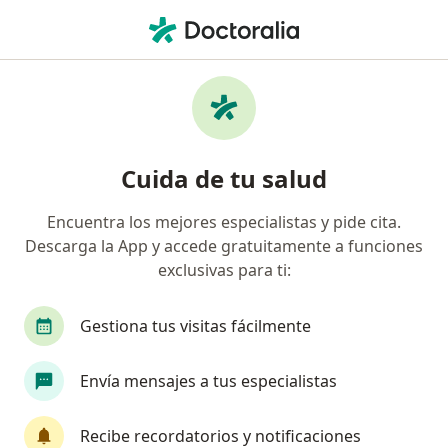
Men
Quemadura Solar • Bogotá, Cundinamarca
Filtros
• 1
Seguro
Mapa
Especialistas en Quemadura solar en
Cuida de tu salud
Bogotá
Encuentra los mejores especialistas y pide cita.
Descarga la App y accede gratuitamente a funciones
¿Qué especialidad estás buscando?
exclusivas para ti:
Médico general
Dermatólogo
Médico labo
Gestiona tus visitas fácilmente
Envía mensajes a tus especialistas
Recibe recordatorios y notificaciones