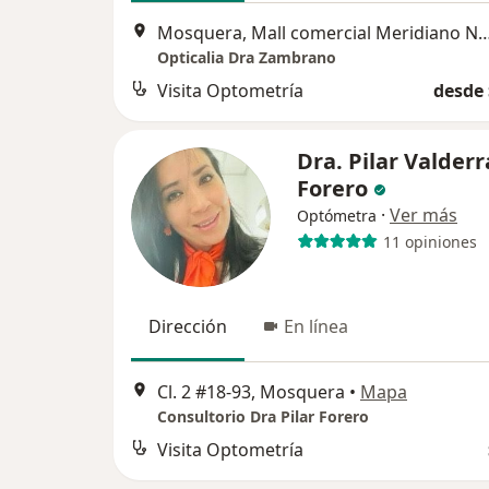
Mosquera, Mall comercial Meridiano Novaterra loca
Opticalia Dra Zambrano
Visita Optometría
desde 
Dra. Pilar Valder
Forero
·
Ver más
Optómetra
11 opiniones
Dirección
En línea
Cl. 2 #18-93, Mosquera
•
Mapa
Consultorio Dra Pilar Forero
Visita Optometría