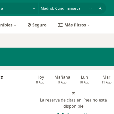
dad, enfermedad o nombre
p. ej. Bogotá
nibles
Seguro
Más filtros
az
Hoy
Mañana
Lun
Mar
8 Ago
9 Ago
10 Ago
11 Ago
La reserva de citas en línea no está
disponible