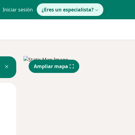
Iniciar sesión
¿Eres un especialista?
Ampliar mapa
Mié
Jue
Vie
12 Ago
13 Ago
14 Ago