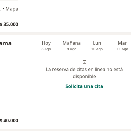
l 129, Mosquera
•
Mapa
$ 35.000
rama
Hoy
Mañana
Lun
Mar
8 Ago
9 Ago
10 Ago
11 Ago
La reserva de citas en línea no está
disponible
Solicita una cita
$ 40.000