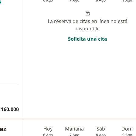
6 Ago
7 Ago
8 Ago
9 Ago
La reserva de citas en línea no está
disponible
Solicita una cita
a
 160.000
ez
Hoy
Mañana
Sáb
Dom
6 Ago
7 Ago
8 Ago
9 Ago