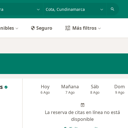
dad, enfermedad o nombre
p. ej. Bogotá
nibles
Seguro
Más filtros
s
Hoy
Mañana
Sáb
Dom
6 Ago
7 Ago
8 Ago
9 Ago
La reserva de citas en línea no está
disponible