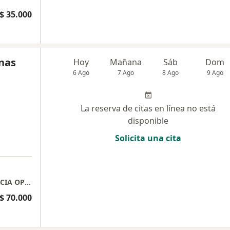
$ 35.000
nas
Hoy
Mañana
Sáb
Dom
6 Ago
7 Ago
8 Ago
9 Ago
La reserva de citas en línea no está
disponible
Solicita una cita
a
CONSULTORIO DRA LICETH CARDENAS MURCIA OPTOHELP
$ 70.000