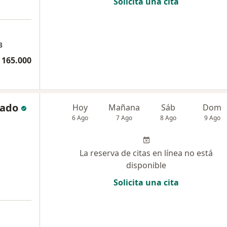
Solicita una cita
3
 165.000
gado
Hoy
Mañana
Sáb
Dom
6 Ago
7 Ago
8 Ago
9 Ago
La reserva de citas en línea no está
disponible
Solicita una cita