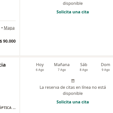
disponible
Solicita una cita
a
á
•
Mapa
$ 90.000
cia
Hoy
Mañana
Sáb
Dom
6 Ago
7 Ago
8 Ago
9 Ago
La reserva de citas en línea no está
disponible
Solicita una cita
CENTRO COMERCIAL MAZUREN LOCAL 196 ÓPTICA NATURAL VISION