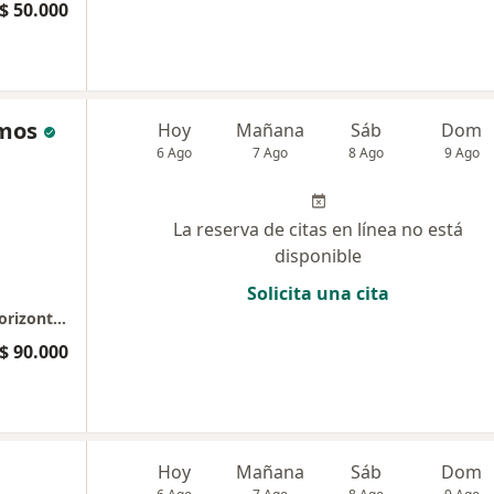
$ 50.000
amos
Hoy
Mañana
Sáb
Dom
6 Ago
7 Ago
8 Ago
9 Ago
La reserva de citas en línea no está
disponible
Solicita una cita
Consulta Privada de Optometría - Edificio Horizonte Health Resources Consultorio 509
$ 90.000
Hoy
Mañana
Sáb
Dom