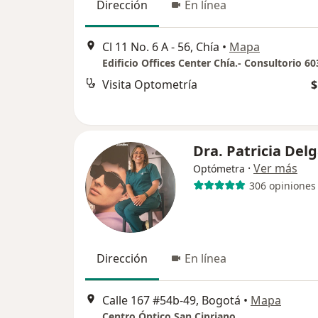
Dirección
En línea
Cl 11 No. 6 A - 56, Chía
•
Mapa
Edificio Offices Center Chía.- Consultorio 60
Visita Optometría
$
Dra. Patricia Del
·
Ver más
Optómetra
306 opiniones
Dirección
En línea
Calle 167 #54b-49, Bogotá
•
Mapa
Centro Óptico San Cipriano