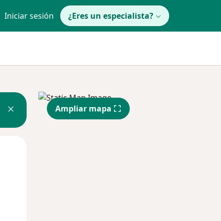
Iniciar sesión
¿Eres un especialista?
Ampliar mapa
Lun
Mar
Mié
10 Ago
11 Ago
12 Ago