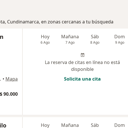
Cota, Cundinamarca, en zonas cercanas a tu búsqueda
on
Hoy
Mañana
Sáb
Dom
6 Ago
7 Ago
8 Ago
9 Ago
La reserva de citas en línea no está
disponible
o Horizonte, Bogotá
•
Mapa
Solicita una cita
$ 90.000
ilo
Hoy
Mañana
Sáb
Dom