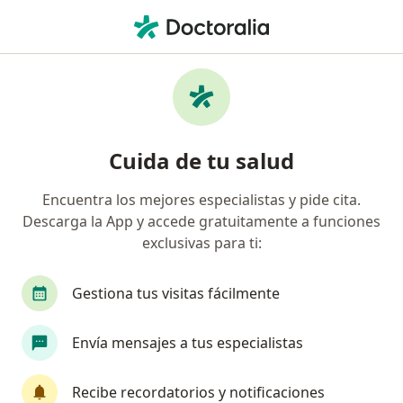
Men
Optómetra • Mosquera, Cundinamarca
Filtros
Seguro
Mapa
Optómetras en Mosquera
Cuida de tu salud
Encuentra los mejores especialistas y pide cita.
¿Cuál es tu compañía aseguradora?
Descarga la App y accede gratuitamente a funciones
Coomeva Medicina Prepagada S.A.
exclusivas para ti:
Gestiona tus visitas fácilmente
Envía mensajes a tus especialistas
Recibe recordatorios y notificaciones