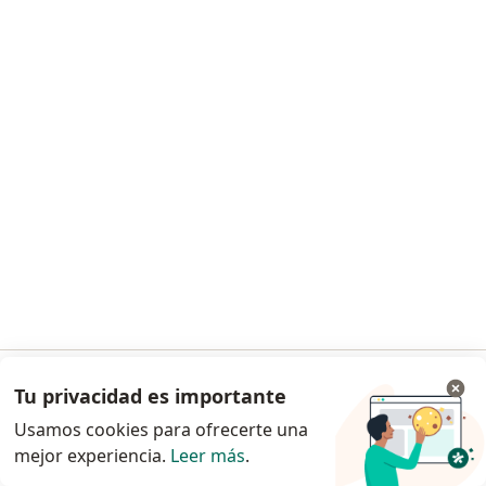
Calle 42a Sur 9016, Bogotá
•
Mapa
Optometria
Visita Optometría
Precio sin especificar
Este especialista no ofrece reserva de cita en línea en esta dirección.
Solicita una cita
Tu privacidad es importante
Ir a la app
Dr. Mauricio Florez Palacios
Usamos cookies para ofrecerte una
Optómetra
mejor experiencia.
Leer más
.
Continuar en el navegador
Cra. 13 #16-85, Funza
•
Mapa