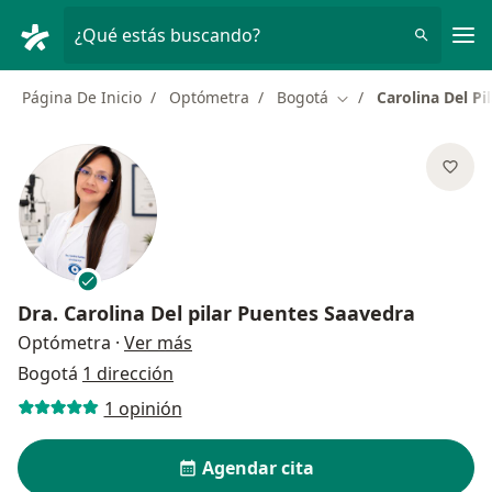
Men
¿Qué estás buscando?
Página De Inicio
Optómetra
Bogotá
Carolina Del Pi
Cambiar de ciudad
Dra.
Carolina Del pilar Puentes Saavedra
sobre las especializaciones
Optómetra
·
Ver más
Bogotá
1 dirección
1 opinión
Agendar cita