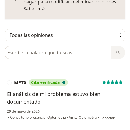
pagar para modificar o eliminar opiniones.
Más información sobre opiniones
Saber más.
Busca en opiniones
MFTA
Cita verificada
M
El análisis de mi problema estuvo bien
documentado
29 de mayo de 2026
en opinión del us
•
Consultorio presencial Optometria
•
Visita Optometría
•
Reportar