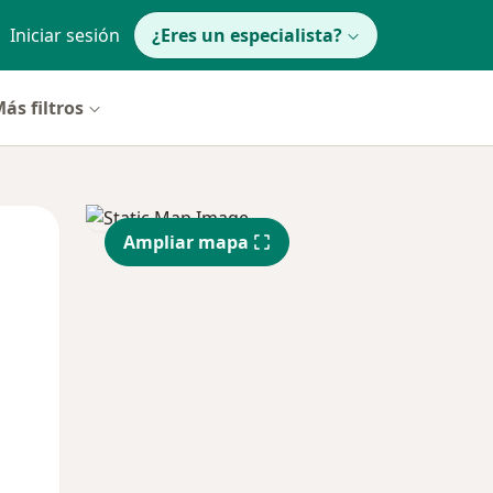
Iniciar sesión
¿Eres un especialista?
ás filtros
Lun
Mar
Mié
Ampliar mapa
10 Ago
11 Ago
12 Ago