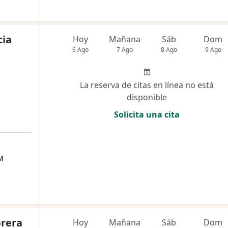
cia
Hoy
Mañana
Sáb
Dom
6 Ago
7 Ago
8 Ago
9 Ago
La reserva de citas en línea no está
disponible
Solicita una cita
a
M
brera
Hoy
Mañana
Sáb
Dom