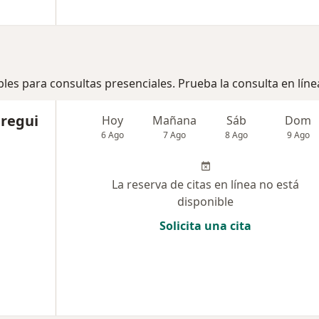
bles para consultas presenciales. Prueba la consulta en líne
uregui
Hoy
Mañana
Sáb
Dom
6 Ago
7 Ago
8 Ago
9 Ago
La reserva de citas en línea no está
disponible
Solicita una cita