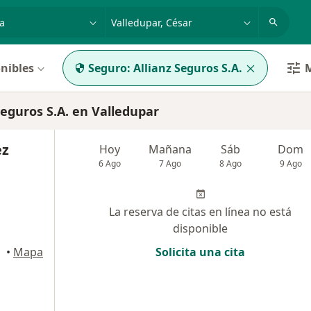
dad, enfermedad o nombre
p. ej. Bogotá
nibles
Seguro:
Allianz Seguros S.A.
M
eguros S.A. en Valledupar
ez
Hoy
Mañana
Sáb
Dom
6 Ago
7 Ago
8 Ago
9 Ago
La reserva de citas en línea no está
disponible
•
Mapa
Solicita una cita