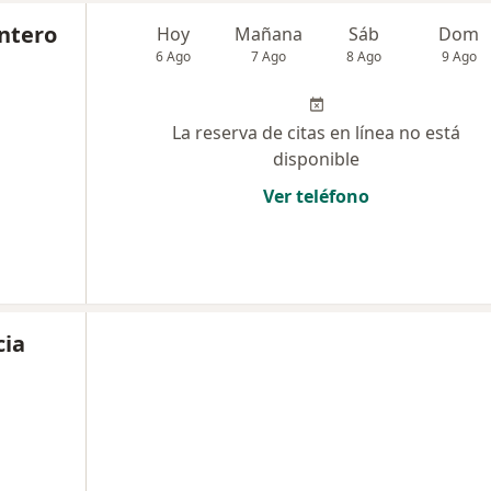
intero
Hoy
Mañana
Sáb
Dom
6 Ago
7 Ago
8 Ago
9 Ago
La reserva de citas en línea no está
disponible
Ver teléfono
cia