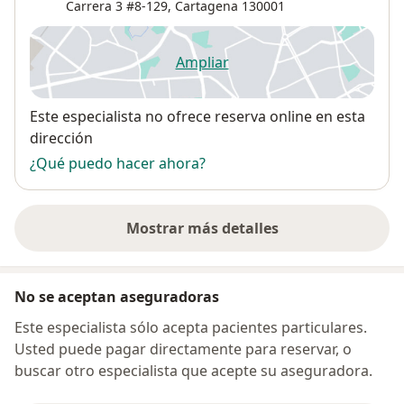
Carrera 3 #8-129,
Cartagena
130001
Ampliar
se abre en una nueva pestañ
Disponibilidad
Este especialista no ofrece reserva online en esta
dirección
¿Qué puedo hacer ahora?
Mostrar más detalles
sobre la dirección
No se aceptan aseguradoras
Este especialista sólo acepta pacientes particulares.
Usted puede pagar directamente para reservar, o
buscar otro especialista que acepte su aseguradora.