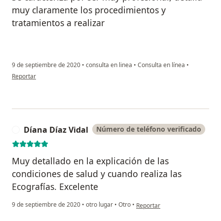
muy claramente los procedimientos y
tratamientos a realizar
9 de septiembre de 2020
•
consulta en linea
•
Consulta en línea
•
en opinión del usuario Leida Puche
Reportar
Díana Díaz Vidal
Número de teléfono verificado
D
Muy detallado en la explicación de las
condiciones de salud y cuando realiza las
Ecografías. Excelente
en opinión del usuario Díana Dí
9 de septiembre de 2020
•
otro lugar
•
Otro
•
Reportar