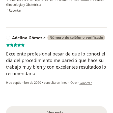
•
consultorio centro ejecutivo piso 7 consultorio 04
•
Visitas sucesivas
Ginecología y Obstetrícia
en opinión del usuario Angélica Carmona
•
Reportar
Adelina Gómez c
Número de teléfono verificado
A
Excelente profesional pesar de que lo conocí el
día del procedimiento me pareció que hace su
trabajo muy bien y con excelentes resultados lo
recomendaría
en opinión del usuario 
9 de septiembre de 2020
•
consulta en linea
•
Otro
•
Reportar
Ver más