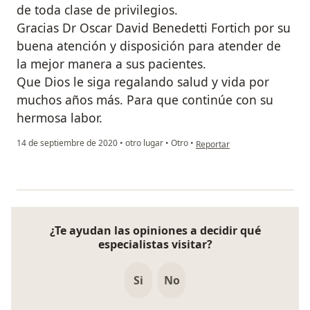
de toda clase de privilegios.
Gracias Dr Oscar David Benedetti Fortich por su
buena atención y disposición para atender de
la mejor manera a sus pacientes.
Que Dios le siga regalando salud y vida por
muchos años más. Para que continúe con su
hermosa labor.
en opinión del usuario María 
14 de septiembre de 2020
•
otro lugar
•
Otro
•
Reportar
¿Te ayudan las opiniones a decidir qué
especialistas visitar?
Si
No