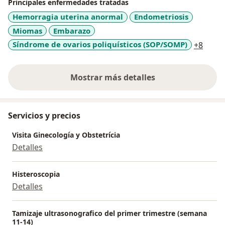
Principales enfermedades tratadas
Hemorragia uterina anormal
Endometriosis
Miomas
Embarazo
a11y_
Síndrome de ovarios poliquísticos (SOP/SOMP)
+8
Mostrar más detalles
sobre la experiencia
Servicios y precios
Visita Ginecología y Obstetrícia
Detalles
Histeroscopia
Detalles
Tamizaje ultrasonografico del primer trimestre (semana
11-14)