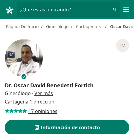
Men
¿Qué estás buscando?
Página De Inicio
Ginecólogo
Cartagena
Oscar David
Cambiar de ciud
Dr.
Oscar David Benedetti Fortich
sobre las especializaciones
Ginecólogo
·
Ver más
Cartagena
1 dirección
17 opiniones
Información de contacto