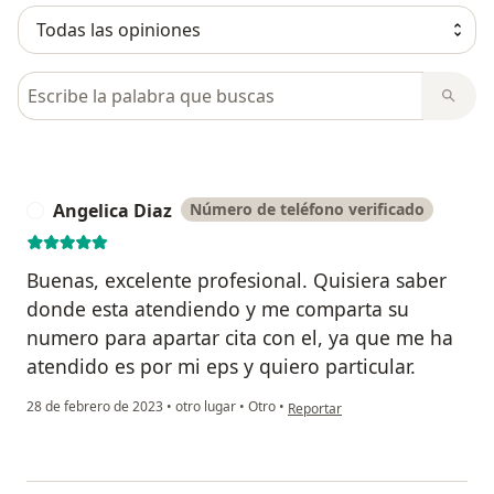
Busca en opiniones
Angelica Diaz
Número de teléfono verificado
A
Buenas, excelente profesional. Quisiera saber
donde esta atendiendo y me comparta su
numero para apartar cita con el, ya que me ha
atendido es por mi eps y quiero particular.
en opinión del usuario Angelica D
28 de febrero de 2023
•
otro lugar
•
Otro
•
Reportar