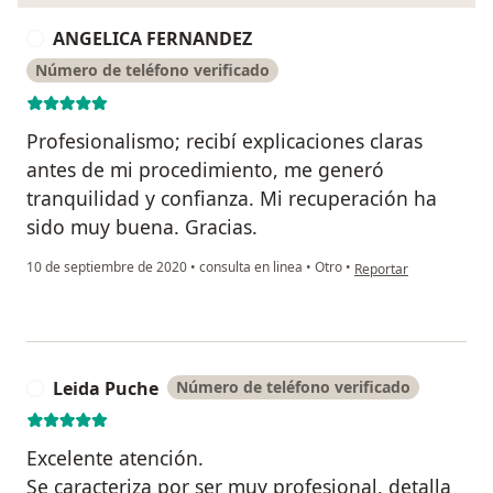
ANGELICA FERNANDEZ
A
Número de teléfono verificado
Profesionalismo; recibí explicaciones claras
antes de mi procedimiento, me generó
tranquilidad y confianza. Mi recuperación ha
sido muy buena. Gracias.
en opinión del usuar
10 de septiembre de 2020
•
consulta en linea
•
Otro
•
Reportar
Leida Puche
Número de teléfono verificado
L
Excelente atención.
Se caracteriza por ser muy profesional, detalla