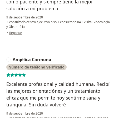
como paciente y siempre tiene la mejor
solución a mí problema.
9 de septiembre de 2020
•
consultorio centro ejecutivo piso 7 consultorio 04
•
Visita Ginecología
y Obstetrícia
en opinión del usuario Esmeria
•
Reportar
Angélica Carmona
A
Número de teléfono verificado
Excelente profesional y calidad humana. Recibí
las mejores orientaciónes y un tratamiento
eficaz que me permite hoy sentirme sana y
tranquila. Sin duda volveré
9 de septiembre de 2020