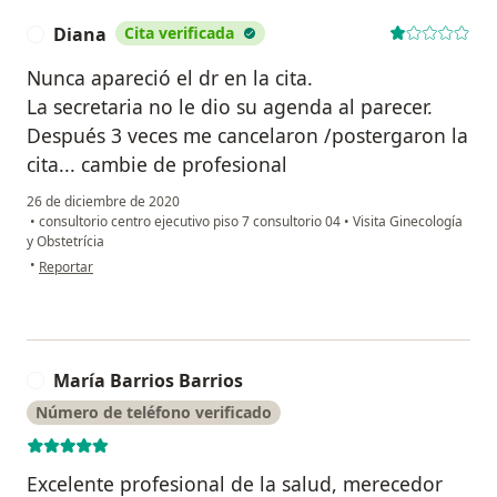
Diana
Cita verificada
D
Nunca apareció el dr en la cita.
La secretaria no le dio su agenda al parecer.
Después 3 veces me cancelaron /postergaron la
cita... cambie de profesional
26 de diciembre de 2020
•
consultorio centro ejecutivo piso 7 consultorio 04
•
Visita Ginecología
y Obstetrícia
en opinión del usuario Diana
•
Reportar
María Barrios Barrios
M
Número de teléfono verificado
Excelente profesional de la salud, merecedor