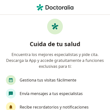
Men
Otorrinolaringólogo • Cali, Valle del Cauca
Búsquedas relacionadas
Enfermedades más tratadas
Rinitis Alérgica en Cali
Cuida de tu salud
Tabique nasal desviado en Cali
Encuentra los mejores especialistas y pide cita.
Sinusitis (Infección en los Senos Paranasales) en
Descarga la App y accede gratuitamente a funciones
Cali
exclusivas para ti:
Sinusitis Crónica en Cali
Gestiona tus visitas fácilmente
Epistaxis en Cali
Ver más (15)
Envía mensajes a tus especialistas
Más en esta categoría: Enfermedades más tr
Recibe recordatorios y notificaciones