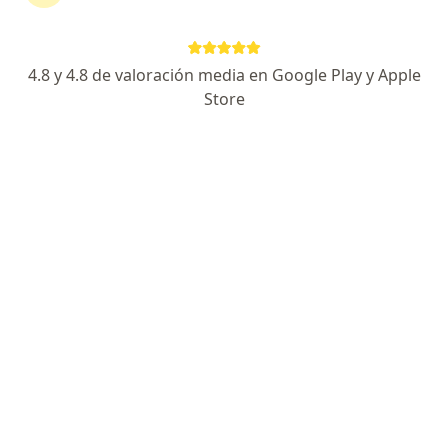
Página De Inicio
Otorrinolaringólogo
Cali
Coomeva Medicina Prepagada
Cambiar de ciudad
4.8 y 4.8 de valoración media en Google Play y Apple
Store
No hemos encontrado ningún