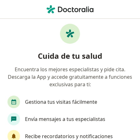
Men
Otorrinolaringólogo • Cali, Valle del Cauca
Filtros
Seguro:
Compañía De Seguros
Otorrinolaringólogos recomendados de
Cuida de tu salud
Compañía De Seguros Bolívar S.A. en Cali
Encuentra los mejores especialistas y pide cita.
Descarga la App y accede gratuitamente a funciones
exclusivas para ti:
Gestiona tus visitas fácilmente
Envía mensajes a tus especialistas
Destacado
Dr. Johnny Bernardo Gonzalez Vargas
Recibe recordatorios y notificaciones
·
Ver más
Otorrinolaringólogo