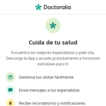
Men
Otorrinolaringólogo • Cali, Valle del Cauca
Filtros
Seguro:
Compañía De Medicin
Otorrinolaringólogos recomendados de
Cuida de tu salud
Compañía De Medicina Prepagada
Colsanitas S.A. en Cali
Encuentra los mejores especialistas y pide cita.
Descarga la App y accede gratuitamente a funciones
exclusivas para ti:
Gestiona tus visitas fácilmente
Envía mensajes a tus especialistas
Destacado
Recibe recordatorios y notificaciones
Dr. Johnny Bernardo Gonzalez Vargas