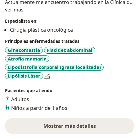
Actualmente me encuentro trabajando en la Clínica de
Acerca de mí
Occidente, Clínica Desa, Clínica Nueva Rafael Uribe
ver más
Uribe y adscrita a la Clínica Imbanaco. Cuenta con
Especialista en:
consultorios privados en la ciudad de Cali y en la
Cirugía plástica oncológica
ciudad de Bogotá.
Principales enfermedades tratadas
Me caracterizo por la búsqueda de resultados
Ginecomastia
Flacidez abdominal
naturales y alta satisfacción en sus pacientes. Así
Atrofia mamaria
mismo he participado de múltiples jornadas de
Lipodistrofia corporal (grasa localizada)
reconstrucción mamaria para ayudar a las mujeres
a11y_sr_more_diseases
Lipólisis Láser
+5
más necesitadas a superar los estigmas de esta
terrible enfermedad.
Pacientes que atiendo
Adultos
Niños a partir de 1 años
Mostrar más detalles
sobre la experiencia