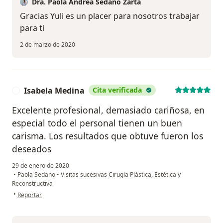
Dra. Paola Andrea Sedano Zarta
Gracias Yuli es un placer para nosotros trabajar
para ti
2 de marzo de 2020
Isabela Medina
Cita verificada
I
Excelente profesional, demasiado cariñosa, en
especial todo el personal tienen un buen
carisma. Los resultados que obtuve fueron los
deseados
29 de enero de 2020
•
Paola Sedano
•
Visitas sucesivas Cirugía Plástica, Estética y
Reconstructiva
en opinión del usuario Isabela Medina
•
Reportar