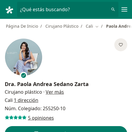
Men
¿Qué estás buscando?
Página De Inicio
Cirujano Plástico
Cali
Paola Andre
Cambiar de ciuda
Dra.
Paola Andrea Sedano Zarta
sobre las especializaciones
Cirujano plástico
·
Ver más
Cali
1 dirección
Núm. Colegiado: 255250-10
5 opiniones