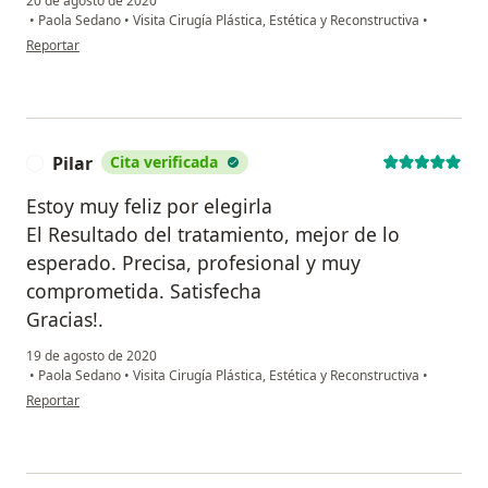
20 de agosto de 2020
•
Paola Sedano
•
Visita Cirugía Plástica, Estética y Reconstructiva
•
en opinión del usuario Clara Botero
Reportar
Pilar
Cita verificada
P
Estoy muy feliz por elegirla
El Resultado del tratamiento, mejor de lo
esperado. Precisa, profesional y muy
comprometida. Satisfecha
Gracias!.
19 de agosto de 2020
•
Paola Sedano
•
Visita Cirugía Plástica, Estética y Reconstructiva
•
en opinión del usuario Pilar
Reportar