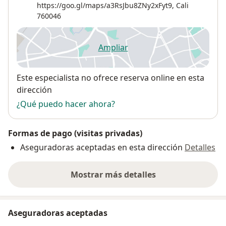
https://goo.gl/maps/a3RsJbu8ZNy2xFyt9,
Cali
760046
Ampliar
se abre en una nueva pestañ
Disponibilidad
Este especialista no ofrece reserva online en esta
dirección
¿Qué puedo hacer ahora?
Formas de pago (visitas privadas)
Aseguradoras aceptadas en esta dirección
Detalles
Mostrar más detalles
sobre la dirección
Aseguradoras aceptadas