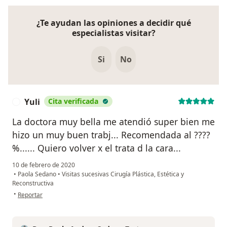
¿Te ayudan las opiniones a decidir qué
especialistas visitar?
Si
No
Yuli
Cita verificada
Y
La doctora muy bella me atendió super bien me
hizo un muy buen trabj... Recomendada al ????
%...... Quiero volver x el trata d la cara...
10 de febrero de 2020
•
Paola Sedano
•
Visitas sucesivas Cirugía Plástica, Estética y
Reconstructiva
en opinión del usuario Yuli
•
Reportar