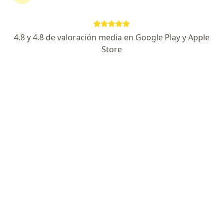
4.8 y 4.8 de valoración media en Google Play y Apple
No hemos encontrado ningún Unidad
Store
Administrativa Especial De Aeronáutica Civil
en Pasto, Nariño
Vuelve a buscar eliminando algún filtro:
Seguro
Servicio
Privacidad y cookies