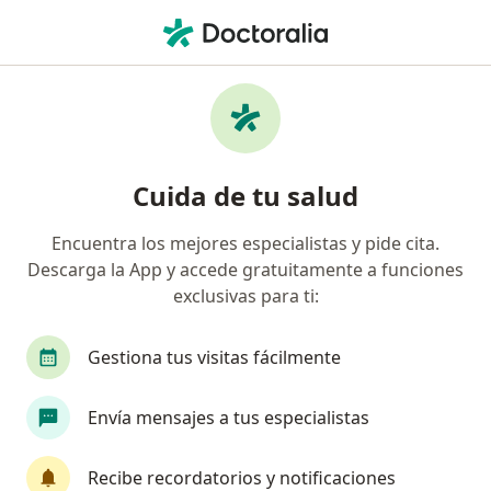
Men
Unidad Administrativa Especial De Aeronáutica Civil • Pasto, Nariño
Página De Inicio
Pasto
Unidad Administrativa Especial De Aeronáutica Civil
Cuida de tu salud
Encuentra los mejores especialistas y pide cita.
Descarga la App y accede gratuitamente a funciones
exclusivas para ti:
Gestiona tus visitas fácilmente
Envía mensajes a tus especialistas
Recibe recordatorios y notificaciones