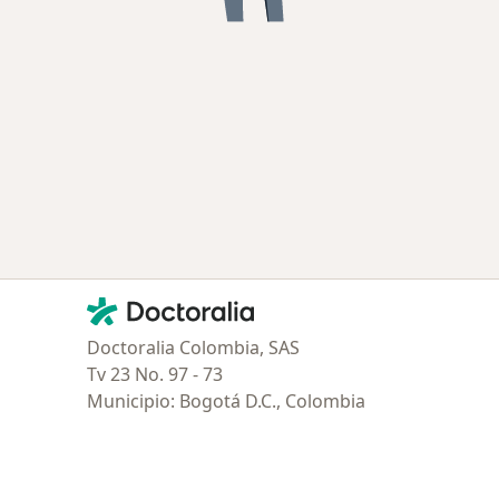
Contacto
Doctoralia - Página de inicio
Doctoralia Colombia, SAS
Tv 23 No. 97 - 73
Municipio: Bogotá D.C., Colombia