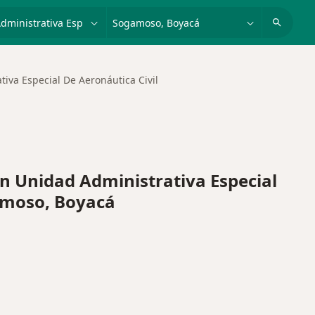
dad, enfermedad o nombre
p. ej. Bogotá
iva Especial De Aeronáutica Civil
 Unidad Administrativa Especial
amoso, Boyacá