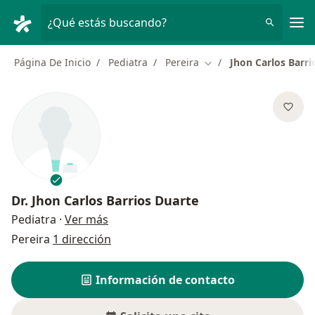
Men
¿Qué estás buscando?
Página De Inicio
Pediatra
Pereira
Jhon Carlos Barri
Cambiar de ciudad
Dr.
Jhon Carlos Barrios Duarte
sobre las especializaciones
Pediatra
·
Ver más
Pereira
1 dirección
Información de contacto