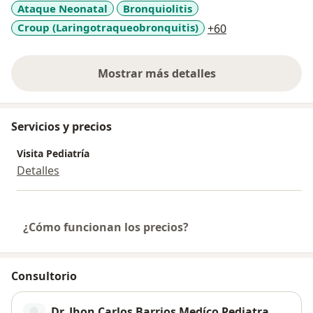
Ataque Neonatal
Bronquiolitis
a11y_sr_more_d
Croup (Laringotraqueobronquitis)
+60
Mostrar más detalles
sobre la experiencia
Servicios y precios
Visita Pediatría
Detalles
¿Cómo funcionan los precios?
Consultorio
Dr. Jhon Carlos Barrios Medíco Pediatra