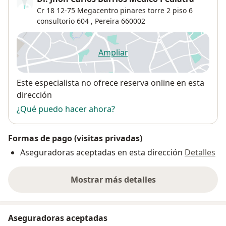
Cr 18 12-75 Megacentro pinares torre 2 piso 6
consultorio 604 ,
Pereira
660002
Ampliar
se abre en una nueva pestañ
Disponibilidad
Este especialista no ofrece reserva online en esta
dirección
¿Qué puedo hacer ahora?
Formas de pago (visitas privadas)
Aseguradoras aceptadas en esta dirección
Detalles
Mostrar más detalles
sobre la dirección
Aseguradoras aceptadas