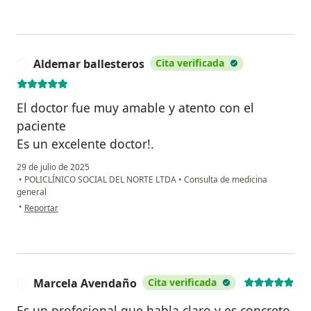
Aldemar ballesteros
Cita verificada
A
El doctor fue muy amable y atento con el
paciente
Es un excelente doctor!.
29 de julio de 2025
•
POLICLÍNICO SOCIAL DEL NORTE LTDA
•
Consulta de medicina
general
en opinión del usuario Aldemar ballesteros
•
Reportar
Marcela Avendaño
Cita verificada
M
Es un profesional que habla claro y es concreto