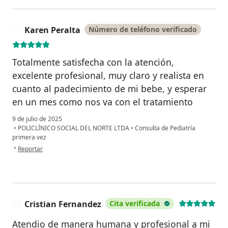
Karen Peralta
Número de teléfono verificado
K
Totalmente satisfecha con la atención,
excelente profesional, muy claro y realista en
cuanto al padecimiento de mi bebe, y esperar
en un mes como nos va con el tratamiento
9 de julio de 2025
•
POLICLÍNICO SOCIAL DEL NORTE LTDA
•
Consulta de Pediatría
primera vez
en opinión del usuario Karen Peralta
•
Reportar
Cristian Fernandez
Cita verificada
C
Atendio de manera humana y profesional a mi