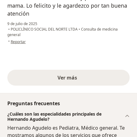
mama. Lo felicito y le agardezco por tan buena
atención
9 de julio de 2025
•
POLICLÍNICO SOCIAL DEL NORTE LTDA
•
Consulta de medicina
general
en opinión del usuario Cristian Fernandez
•
Reportar
Ver más
opiniones anteriores
Preguntas frecuentes
¿Cuáles son las especialidades principales de
Hernando Agudelo?
Hernando Agudelo es Pediatra, Médico general. Te
mostramos algunos de los servicios que ofrece