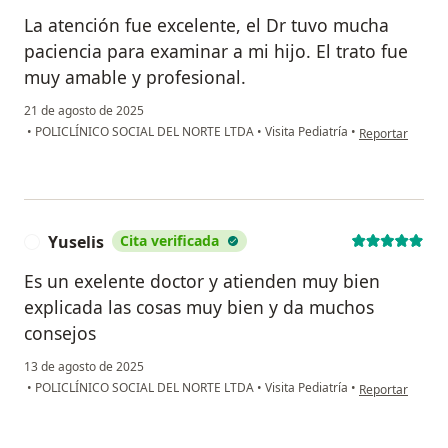
La atención fue excelente, el Dr tuvo mucha
paciencia para examinar a mi hijo. El trato fue
muy amable y profesional.
21 de agosto de 2025
en opinión del 
•
POLICLÍNICO SOCIAL DEL NORTE LTDA
•
Visita Pediatría
•
Reportar
Yuselis
Cita verificada
Y
Es un exelente doctor y atienden muy bien
explicada las cosas muy bien y da muchos
consejos
13 de agosto de 2025
en opinión del u
•
POLICLÍNICO SOCIAL DEL NORTE LTDA
•
Visita Pediatría
•
Reportar