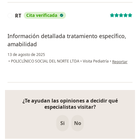
RT
Cita verificada
R
Información detallada tratamiento específico,
amabilidad
13 de agosto de 2025
en opinión del u
•
POLICLÍNICO SOCIAL DEL NORTE LTDA
•
Visita Pediatría
•
Reportar
¿Te ayudan las opiniones a decidir qué
especialistas visitar?
Si
No