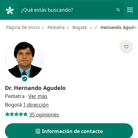
Men
¿Qué estás buscando?
Página De Inicio
Pediatra
Bogotá
Hernando Agude
Cambiar de ciudad
Dr.
Hernando Agudelo
sobre las especializaciones
Pediatra
·
Ver más
Bogotá
1 dirección
35 opiniones
Información de contacto