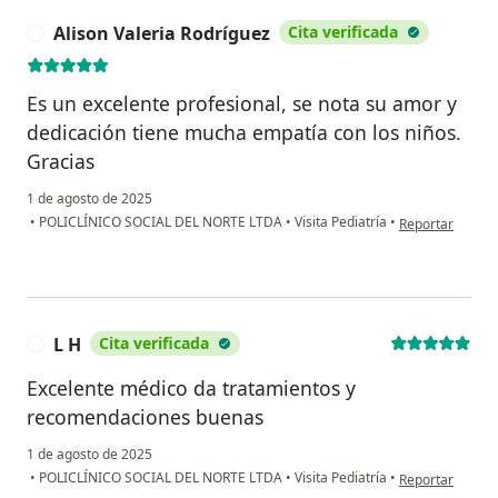
Alison Valeria Rodríguez
Cita verificada
A
Es un excelente profesional, se nota su amor y
dedicación tiene mucha empatía con los niños.
Gracias
1 de agosto de 2025
en opinión del u
•
POLICLÍNICO SOCIAL DEL NORTE LTDA
•
Visita Pediatría
•
Reportar
L H
Cita verificada
L
Excelente médico da tratamientos y
recomendaciones buenas
1 de agosto de 2025
en opinión del u
•
POLICLÍNICO SOCIAL DEL NORTE LTDA
•
Visita Pediatría
•
Reportar