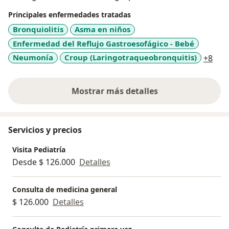
pediátrica enfocada en la solución de problemas
Principales enfermedades tratadas
basados en la realidad y el contexto del paciente y su
Bronquiolitis
Asma en niños
familia. Miembro de la sociedad colombiana de
Enfermedad del Reflujo Gastroesofágico - Bebé
pediatría y miembro adherente de la sociedad
a11
Neumonía
Croup (Laringotraqueobronquitis)
+8
colombiana de neumología pediátrica y del colegio
Colombiano de Gastroenterología, hepatología y
nutrición pediátrica.
Mostrar más detalles
sobre la experiencia
Servicios y precios
Visita Pediatría
Desde $ 126.000
Detalles
Consulta de medicina general
$ 126.000
Detalles