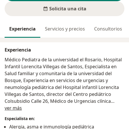
Solicita una cita
Experiencia
Servicios y precios
Consultorios
Experiencia
Médico Pediatra de la universidad el Rosario, Hospital
Infantil Lorencita Villegas de Santos, Especialista en
Salud familiar y comunitaria de la universidad del
Bosque, Experiencia en servicios de urgencias y
neumología pediátrica del Hospital infantil Lorencita
Villegas de Santos, director del Centro pediátrico
Colsubsidio Calle 26, Médico de Urgencias clínica
Acerca de mí
Colsubsidio, director servicio pediatría clínica San Juan
ver más
Bosco y Medico director del Policlínico social del norte.
Especialista en:
Alergia, asma e inmunología pediátrica
Con más de 30 años de experiencia en consulta