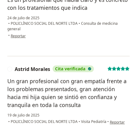
con los tratamientos que indica
24 de julio de 2025
•
POLICLÍNICO SOCIAL DEL NORTE LTDA
•
Consulta de medicina
general
en opinión del usuario Marcela Avendaño
•
Reportar
Astrid Morales
Cita verificada
A
Un gran profesional con gran empatía frente a
los problemas presentados, gran atención
hacia mi hija quien se sintió en confianza y
tranquila en toda la consulta
19 de julio de 2025
en opinión del u
•
POLICLÍNICO SOCIAL DEL NORTE LTDA
•
Visita Pediatría
•
Reportar