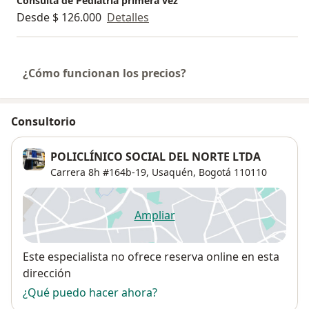
Consulta de Pediatría primera vez
Desde $ 126.000
Detalles
¿Cómo funcionan los precios?
Consultorio
POLICLÍNICO SOCIAL DEL NORTE LTDA
Carrera 8h #164b-19,
Usaquén
,
Bogotá
110110
Ampliar
se abre en una nueva pestañ
Disponibilidad
Este especialista no ofrece reserva online en esta
dirección
¿Qué puedo hacer ahora?