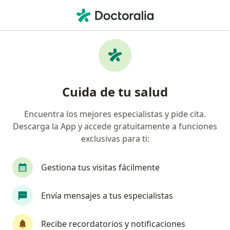
Men
Pediatra • Bogotá, Cundinamarca
Filtros
Seguro:
Colmedica Medicina P
Pediatras recomendados de Colmedica
Cuida de tu salud
Medicina Prepagada S.A. en Bogotá
Encuentra los mejores especialistas y pide cita.
Descarga la App y accede gratuitamente a funciones
exclusivas para ti:
Gestiona tus visitas fácilmente
Envía mensajes a tus especialistas
Destacado
Dra. Shirley Laguna de la Rosa
Recibe recordatorios y notificaciones
·
Ver más
Pediatra, Medico alternativo