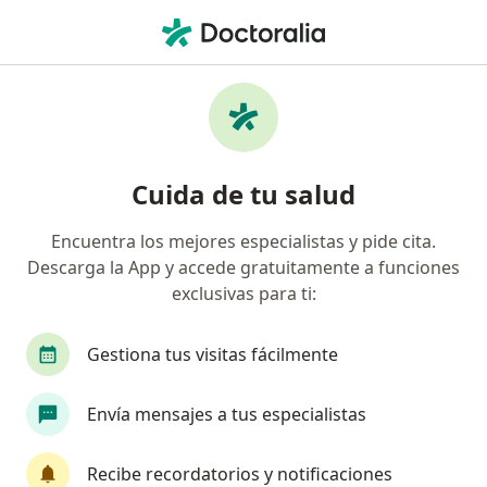
Men
Pediatra • Pereira, Risaralda
Filtros
Seguro:
Colmedica Medicina P
Pediatras recomendados de Colmedica
Cuida de tu salud
Medicina Prepagada S.A. en Pereira
Encuentra los mejores especialistas y pide cita.
Descarga la App y accede gratuitamente a funciones
exclusivas para ti:
Gestiona tus visitas fácilmente
Envía mensajes a tus especialistas
Dr. Juan Carlos Restrepo Valencia
·
Ver más
Pediatra
Recibe recordatorios y notificaciones
54 opiniones