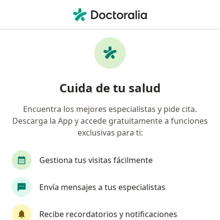
Men
Asma En Niños • Popayán, Cauca
Filtros
• 1
Seguro
Mapa
Especialistas en Asma en niños en Popayán
Cuida de tu salud
Encuentra los mejores especialistas y pide cita.
¿Qué especialidad estás buscando?
Descarga la App y accede gratuitamente a funciones
Pediatra
Médico general
exclusivas para ti:
Gestiona tus visitas fácilmente
Envía mensajes a tus especialistas
Recibe recordatorios y notificaciones