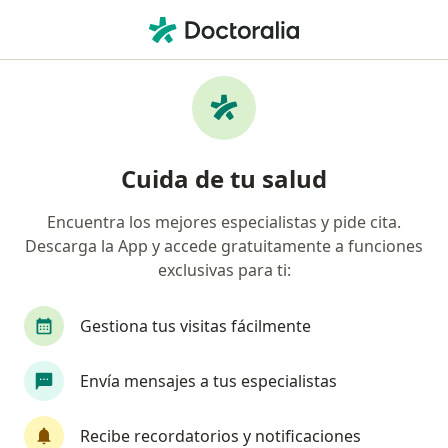
Men
Pediatra • Tuluá, Valle del Cauca
Filtros
Seguro
Mapa
Pediatras en Tuluá
Cuida de tu salud
Encuentra los mejores especialistas y pide cita.
¿Cuál es tu compañía aseguradora?
Descarga la App y accede gratuitamente a funciones
Coomeva Medicina Prepagada S.A.
exclusivas para ti:
Gestiona tus visitas fácilmente
Envía mensajes a tus especialistas
Recibe recordatorios y notificaciones