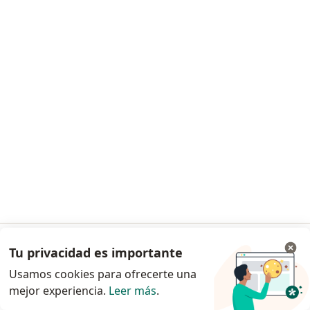
Dra. Daniela Duque León
·
Ver más
Pediatra
12 opiniones
Asesoría en hábitos de sueño infantil
$ 120.000
Este especialista no ofrece reserva de cita en línea en esta dirección.
Solicita una cita
Tu privacidad es importante
Ir a la app
Usamos cookies para ofrecerte una
mejor experiencia.
Leer más
.
Continuar en el navegador