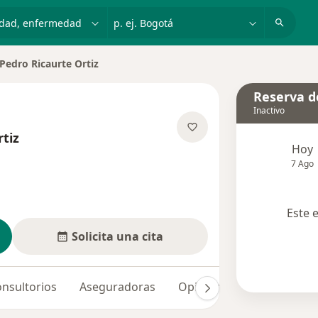
dad, enfermedad o nombre
p. ej. Bogotá
Pedro Ricaurte Ortiz
iar de ciudad
Reserva de
Inactivo
tiz
Hoy
e las especializaciones
7 Ago
Este 
Solicita una cita
nsultorios
Aseguradoras
Opiniones