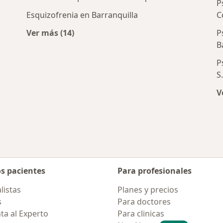
P
Esquizofrenia en Barranquilla
C
Ver más (14)
P
Más en esta categoría: Enfermedades más 
B
P
S
V
os pacientes
Para profesionales
listas
Planes y precios
s
Para doctores
ta al Experto
Para clinicas