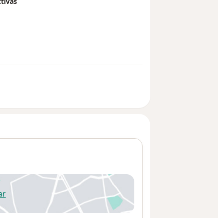
tivas
ar
 abre en una nueva pestaña