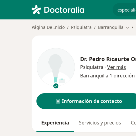
especiali
Página De Inicio
Psiquiatra
Barranquilla
Camb
Dr.
Pedro Ricaurte Or
sobr
Psiquiatra
·
Ver más
Barranquilla
1 dirección
Información de contacto
Experiencia
Servicios y precios
Co