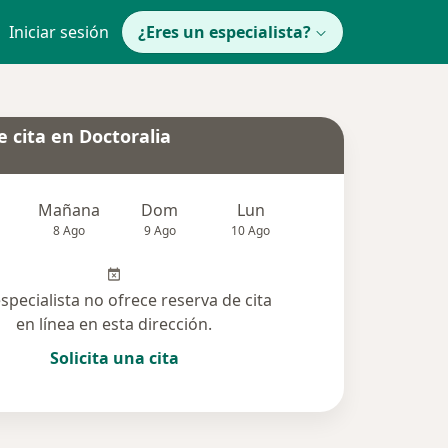
Iniciar sesión
¿Eres un especialista?
 cita en Doctoralia
Mañana
Dom
Lun
Mar
Mié
8 Ago
9 Ago
10 Ago
11 Ago
12 Ag
especialista no ofrece reserva de cita
en línea en esta dirección.
Solicita una cita