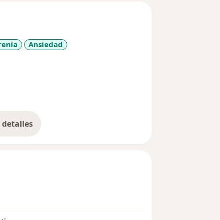
renia
Ansiedad
eases
detalles
bre la experiencia