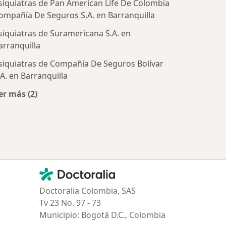
siquiatras de Pan American Life De Colombia
ompañía De Seguros S.A. en Barranquilla
siquiatras de Suramericana S.A. en
tratadas
arranquilla
siquiatras de Compañía De Seguros Bolívar
.A. en Barranquilla
er más (2)
Más en esta categoría: Aseguradoras más populares
Contacto
Doctoralia - Página de inicio
Doctoralia Colombia, SAS
Tv 23 No. 97 - 73
Municipio: Bogotá D.C., Colombia