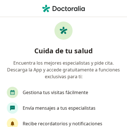
Men
Metlife Colombia Seguros De Vida S A • Pereira, Risaralda
Página De Inicio
Pereira
Metlife Colombia Seguros De Vida S.a.
Cuida de tu salud
Encuentra los mejores especialistas y pide cita.
Descarga la App y accede gratuitamente a funciones
exclusivas para ti:
Gestiona tus visitas fácilmente
Envía mensajes a tus especialistas
Recibe recordatorios y notificaciones