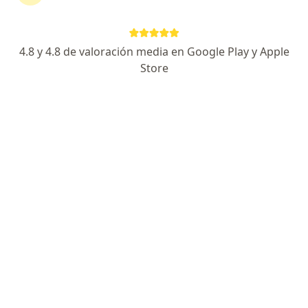
4.8 y 4.8 de valoración media en Google Play y Apple
No hemos encontrado ningún Metlife
Store
Colombia Seguros De Vida S A en Pereira,
Risaralda
Vuelve a buscar eliminando algún filtro:
Seguro
Servicio
Privacidad y cookies