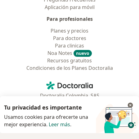
Aplicación para móvil
Para profesionales
Planes y precios
Para doctores
Para clinicas
Noa Notes
nuevo
Recursos gratuitos
Condiciones de los Planes Doctoralia
Contacto
Doctoralia - Página de inicio
Doctoralia Colombia, SAS
Tv 23 No. 97 - 73
Tu privacidad es importante
Municipio: Bogotá D.C., Colombia
Usamos cookies para ofrecerte una
mejor experiencia.
Leer más
.
se abre en una nueva pestaña
se abre en una nueva pestaña
se abre en una nueva pestaña
se abre en una nueva pes
se abre en 
se a
Polska
,
Türkiye
,
España
,
Italia
,
Deutschland
,
Česko
,