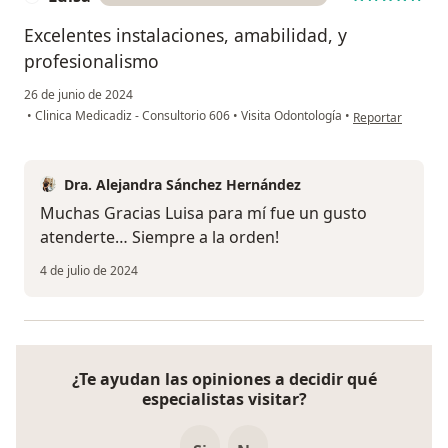
Excelentes instalaciones, amabilidad, y
profesionalismo
26 de junio de 2024
en opinión del us
•
Clinica Medicadiz - Consultorio 606
•
Visita Odontología
•
Reportar
Dra. Alejandra Sánchez Hernández
Muchas Gracias Luisa para mí fue un gusto
atenderte… Siempre a la orden!
4 de julio de 2024
¿Te ayudan las opiniones a decidir qué
especialistas visitar?