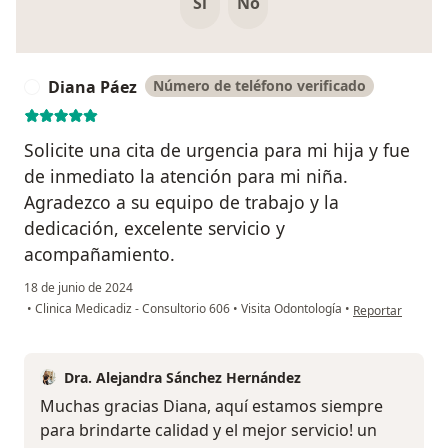
Si
No
Diana Páez
Número de teléfono verificado
D
Solicite una cita de urgencia para mi hija y fue
de inmediato la atención para mi niña.
Agradezco a su equipo de trabajo y la
dedicación, excelente servicio y
acompañamiento.
18 de junio de 2024
en opinión del u
•
Clinica Medicadiz - Consultorio 606
•
Visita Odontología
•
Reportar
Dra. Alejandra Sánchez Hernández
Muchas gracias Diana, aquí estamos siempre
para brindarte calidad y el mejor servicio! un