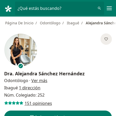
Men
¿Qué estás buscando?
Página De Inicio
Odontólogo
Ibagué
Alejandra Sánch
Dra.
Alejandra Sánchez Hernández
sobre las especializaciones
Odontólogo
·
Ver más
Ibagué
1 dirección
Núm. Colegiado: 252
151 opiniones