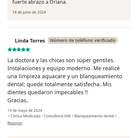
fuerte abrazo a Oriana.
18 de junio de 2024
Linda Torres
Número de teléfono verificado
L
La doctora y las chicas son súper gentiles.
Instalaciones y equipo moderno. Me realicé
una limpieza aquacare y un blanqueamiento
dental; quede totalmente satisfecha. Mis
dientes quedaron impecables !!
Gracias..
19 de mayo de 2024
•
Clinica Medicadiz - Consultorio 606
•
Blanqueamiento dental
•
en opinión del usuario Linda Torres
Reportar