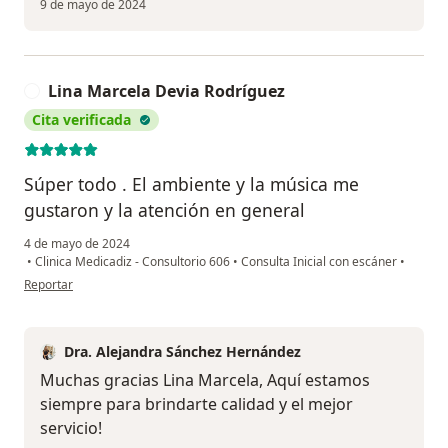
9 de mayo de 2024
Lina Marcela Devia Rodríguez
L
Cita verificada
Súper todo . El ambiente y la música me
gustaron y la atención en general
4 de mayo de 2024
•
Clinica Medicadiz - Consultorio 606
•
Consulta Inicial con escáner
•
en opinión del usuario Lina Marcela Devia Rodríguez
Reportar
Dra. Alejandra Sánchez Hernández
Muchas gracias Lina Marcela, Aquí estamos
siempre para brindarte calidad y el mejor
servicio!