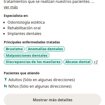
tratamientos que se realizan nuestros pacientes.
Acerca de mí
ver más
Contamos con servicios de odontología general y
Especialista en:
especializada: ortodoncia, implantes dentales,
Odontología estética
odontopediatría, diseño de sonrisa, endodoncia,
Rehabilitación oral
periodoncia, cirugía y urgencias odontológicas.
Implantes dentales
Realizamos consultas y tratamiento en etapa
preventiva, estética y correctiva.
Principales enfermedades tratadas
Bruxismo
Anomalías dentales
Somos un equipo humano dispuesto a atender con
Malposiciones dentales
respeto, honestidad, responsabilidad y calidez
a11
Discrepancias de los maxilares
Abceso dental
+7
humana a los pacientes que nos visitan. Parte de
nuestro profesionalismo se representa en ajustar los
Pacientes que atiendo
tratamientos a la necesidad real del paciente y
Adultos (Sólo en algunas direcciones)
comunicar de manera asertiva la información
relacionada a la consulta realizada.
Niños (Sólo en algunas direcciones)
La atención a los niños y niñas la convertimos en una
Mostrar más detalles
sobre la experiencia
experiencia agradable donde dedicamos el tiempo