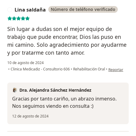
Lina saldaña
Número de teléfono verificado
L
Sin lugar a dudas son el mejor equipo de
trabajo que pude encontrar, Dios las puso en
mi camino. Solo agradecimiento por ayudarme
y por tratarme con tanto amor.
10 de agosto de 2024
en opinión del u
•
Clinica Medicadiz - Consultorio 606
•
Rehabilitación Oral
•
Reportar
Dra. Alejandra Sánchez Hernández
Gracias por tanto cariño, un abrazo inmenso.
Nos seguimos viendo en consulta :)
12 de agosto de 2024