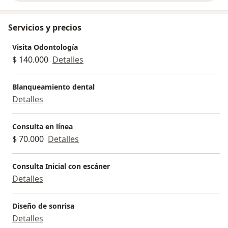
necesario para que se sientan cómodos y tranquilos,
así realizamos el seguimiento de su salud oral desde
Servicios y precios
pequeños minimizando el miedo a visitar al
especialista.
Visita Odontología
$ 140.000
Detalles
¡Tu salud oral déjala siempre en manos de
profesionales, verte sonreír es parte de nuestro
Blanqueamiento dental
trabajo!
Detalles
Consulta en línea
$ 70.000
Detalles
Consulta Inicial con escáner
Detalles
Diseño de sonrisa
Detalles