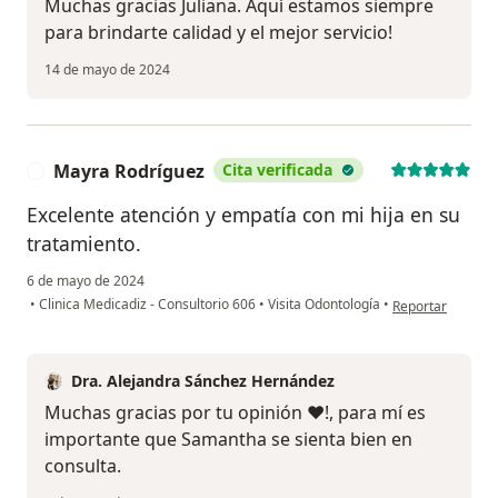
Muchas gracias Juliana. Aquí estamos siempre
para brindarte calidad y el mejor servicio!
14 de mayo de 2024
Mayra Rodríguez
Cita verificada
M
Excelente atención y empatía con mi hija en su
tratamiento.
6 de mayo de 2024
en opinión del u
•
Clinica Medicadiz - Consultorio 606
•
Visita Odontología
•
Reportar
Dra. Alejandra Sánchez Hernández
Muchas gracias por tu opinión ❤️!, para mí es
importante que Samantha se sienta bien en
consulta.