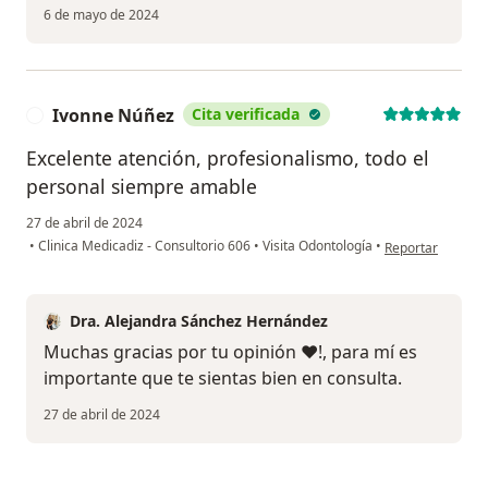
6 de mayo de 2024
Ivonne Núñez
Cita verificada
I
Excelente atención, profesionalismo, todo el
personal siempre amable
27 de abril de 2024
en opinión del u
•
Clinica Medicadiz - Consultorio 606
•
Visita Odontología
•
Reportar
Dra. Alejandra Sánchez Hernández
Muchas gracias por tu opinión ❤️!, para mí es
importante que te sientas bien en consulta.
27 de abril de 2024