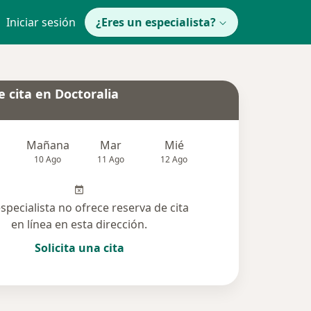
Iniciar sesión
¿Eres un especialista?
 cita en Doctoralia
Mañana
Mar
Mié
Jue
Vie
10 Ago
11 Ago
12 Ago
13 Ago
14 Ag
especialista no ofrece reserva de cita
en línea en esta dirección.
Solicita una cita