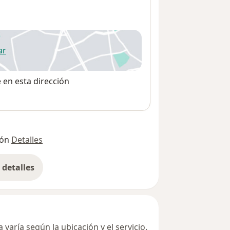
ar
 abre en una nueva pestaña
e en esta dirección
ión
Detalles
detalles
bre la dirección
varía según la ubicación y el servicio.