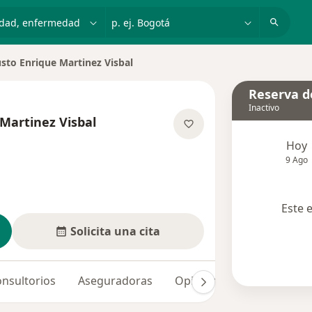
dad, enfermedad o nombre
p. ej. Bogotá
sto Enrique Martinez Visbal
Reserva de
Inactivo
Martinez Visbal
e las especializaciones
Hoy
9 Ago
Este 
Solicita una cita
nsultorios
Aseguradoras
Opiniones (4)