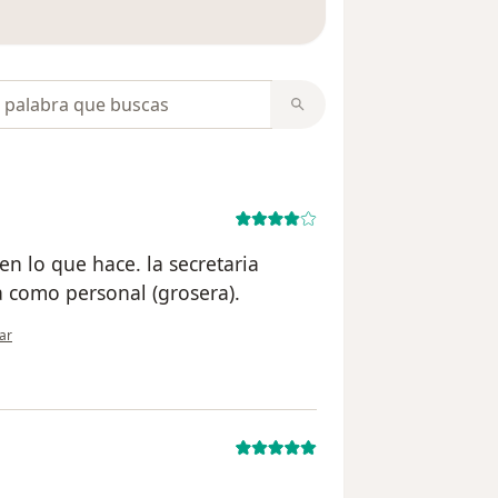
 opiniones
opiniones
n lo que hace. la secretaria
a como personal (grosera).
ión del usuario S.C
ar