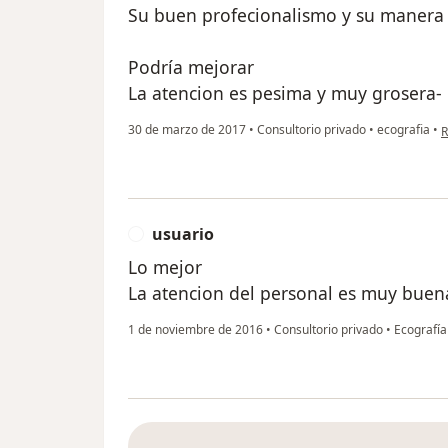
Su buen profecionalismo y su manera d
Podría mejorar
La atencion es pesima y muy grosera-
e
30 de marzo de 2017
•
Consultorio privado
•
ecografia
•
R
usuario
U
Lo mejor
La atencion del personal es muy buena
1 de noviembre de 2016
•
Consultorio privado
•
Ecografía