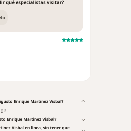
ir qué especialistas visitar?
No
del usuario paciente anónimo
Augusto Enrique Martinez Visbal?
ogo.
sto Enrique Martinez Visbal?
inez Visbal en línea, sin tener que