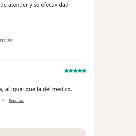
e atender y su efectividad-
n opinión del usuario paciente anónimo
eportar
, al igual que la del medico.
en opinión del usuario usuario
 3D
•
Reportar