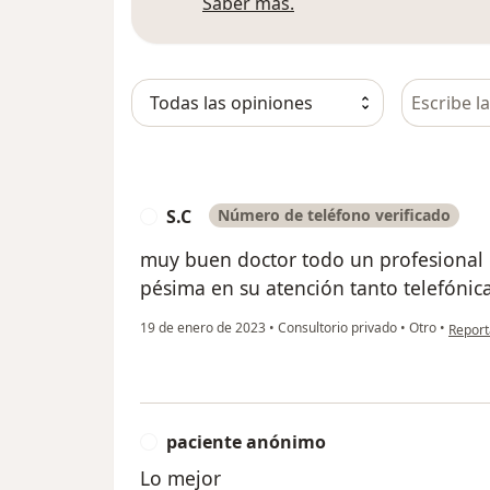
Más información sobre
Saber más.
Busca en 
S.C
Número de teléfono verificado
S
muy buen doctor todo un profesional e
pésima en su atención tanto telefónic
en opin
19 de enero de 2023
•
Consultorio privado
•
Otro
•
Report
paciente anónimo
P
Lo mejor