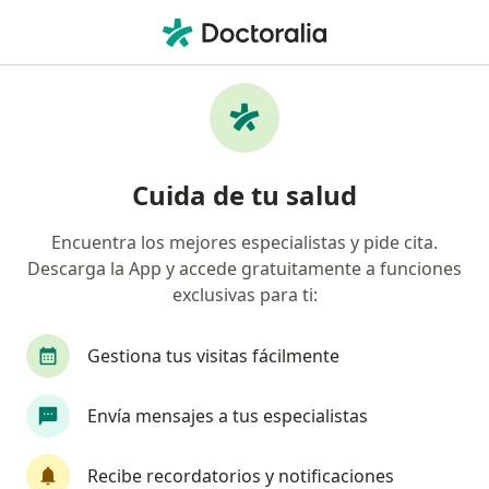
Men
Escoliosis • Cartagena, Bolívar
Filtros
• 1
Seguro
Mapa
Especialistas en Escoliosis en Cartagena
Cuida de tu salud
Encuentra los mejores especialistas y pide cita.
¿Qué especialidad estás buscando?
Descarga la App y accede gratuitamente a funciones
Fisioterapeuta
Ortopedista y Traumatólogo
exclusivas para ti:
Gestiona tus visitas fácilmente
Envía mensajes a tus especialistas
Recibe recordatorios y notificaciones