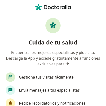
Men
Esguince De Rodilla • Cartagena, Bolívar
Filtros
• 1
Seguro
Mapa
Especialistas en Esguince de rodilla en
Cuida de tu salud
Cartagena
Encuentra los mejores especialistas y pide cita.
Descarga la App y accede gratuitamente a funciones
¿Qué especialidad estás buscando?
exclusivas para ti:
Ortopedista y Traumatólogo
Cirujano general
Gestiona tus visitas fácilmente
Envía mensajes a tus especialistas
Recibe recordatorios y notificaciones