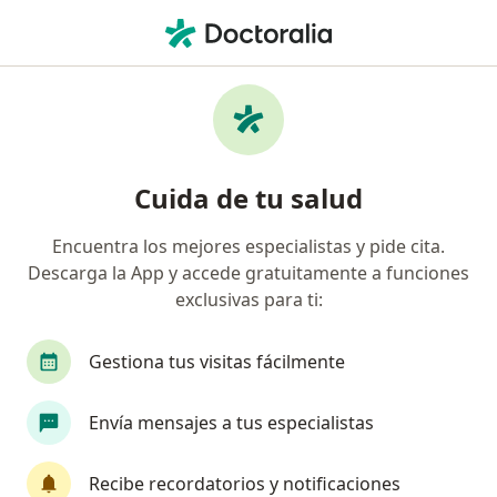
Men
Ciática • Cartagena, Bolívar
Filtros
• 1
Seguro
Mapa
Especialistas en Ciática en Cartagena
Cuida de tu salud
Encuentra los mejores especialistas y pide cita.
¿Qué especialidad estás buscando?
Descarga la App y accede gratuitamente a funciones
Ortopedista y Traumatólogo
Cirujano general
exclusivas para ti:
Gestiona tus visitas fácilmente
Envía mensajes a tus especialistas
Recibe recordatorios y notificaciones