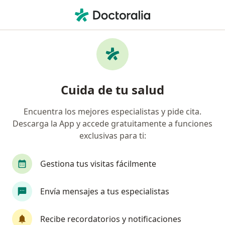
Men
Epicondilitis • Cartagena, Bolívar
Filtros
• 1
Seguro
Mapa
Especialistas en Epicondilitis en Cartagena
Cuida de tu salud
Encuentra los mejores especialistas y pide cita.
¿Qué especialidad estás buscando?
Descarga la App y accede gratuitamente a funciones
Ortopedista y Traumatólogo
Cirujano general
exclusivas para ti:
Gestiona tus visitas fácilmente
Envía mensajes a tus especialistas
Recibe recordatorios y notificaciones