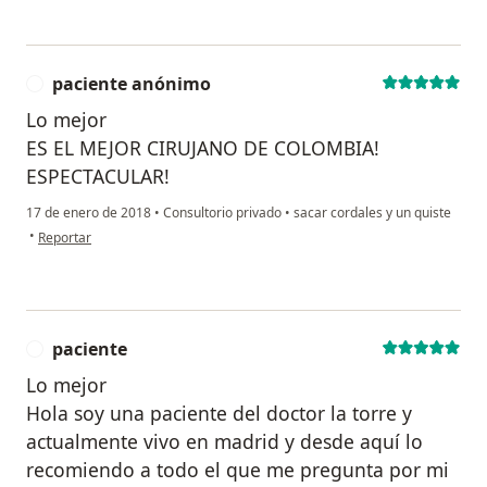
paciente anónimo
P
Lo mejor
ES EL MEJOR CIRUJANO DE COLOMBIA!
ESPECTACULAR!
17 de enero de 2018
•
Consultorio privado
•
sacar cordales y un quiste
en opinión del usuario paciente anónimo
•
Reportar
paciente
P
Lo mejor
Hola soy una paciente del doctor la torre y
actualmente vivo en madrid y desde aquí lo
recomiendo a todo el que me pregunta por mi