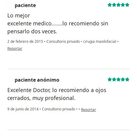
paciente
P
Lo mejor
excelente medico.......lo recomiendo sin
pensarlo dos veces.
2 de febrero de 2015
•
Consultorio privado
•
cirugia maxilofacial
•
en opinión del usuario paciente
Reportar
paciente anónimo
P
Excelente Doctor, lo recomiendo a ojos
cerrados, muy profesional.
en opinión del usuario paciente
9 de junio de 2014
•
Consultorio privado
•
•
Reportar