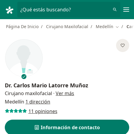
Men
¿Qué estás buscando?
Página De Inicio
Cirujano Maxilofacial
Medellín
Car
Cambiar 
Dr.
Carlos Mario Latorre Muñoz
sobre las especializacione
Cirujano maxilofacial
·
Ver más
Medellín
1 dirección
11 opiniones
Información de contacto