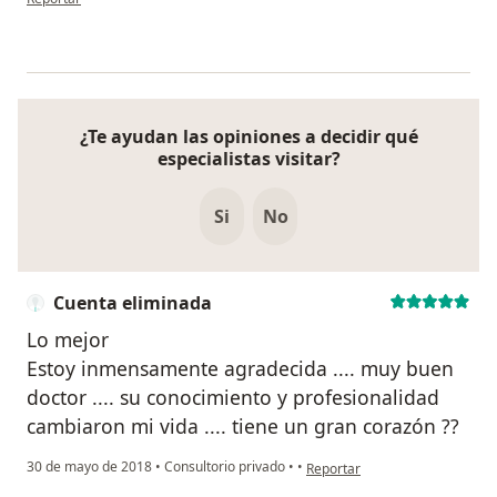
¿Te ayudan las opiniones a decidir qué
especialistas visitar?
Si
No
Cuenta eliminada
Lo mejor
Estoy inmensamente agradecida .... muy buen
doctor .... su conocimiento y profesionalidad
cambiaron mi vida .... tiene un gran corazón ??
en opinión del usuario Cuenta 
30 de mayo de 2018
•
Consultorio privado
•
•
Reportar