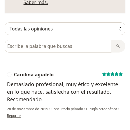
Más información sobre opiniones
Saber más.
Busca en opiniones
Carolina agudelo
C
Demasiado profesional, muy ético y excelente
en lo que hace, satisfecha con el resultado.
Recomendado.
28 de noviembre de 2019
•
Consultorio privado
•
Cirugía ortognática
•
en opinión del usuario Carolina agudelo
Reportar