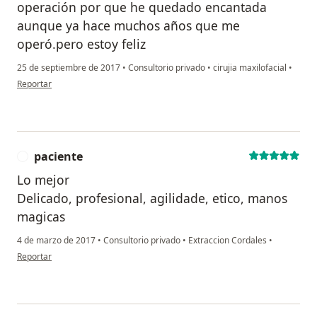
operación por que he quedado encantada
aunque ya hace muchos años que me
operó.pero estoy feliz
25 de septiembre de 2017
•
Consultorio privado
•
cirujia maxilofacial
•
en opinión del usuario paciente
Reportar
paciente
P
Lo mejor
Delicado, profesional, agilidade, etico, manos
magicas
4 de marzo de 2017
•
Consultorio privado
•
Extraccion Cordales
•
en opinión del usuario paciente
Reportar