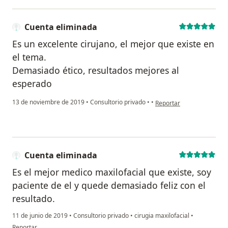
Cuenta eliminada
Es un excelente cirujano, el mejor que existe en
el tema.
Demasiado ético, resultados mejores al
esperado
en opinión del usuario Cu
13 de noviembre de 2019
•
Consultorio privado
•
•
Reportar
Cuenta eliminada
Es el mejor medico maxilofacial que existe, soy
paciente de el y quede demasiado feliz con el
resultado.
11 de junio de 2019
•
Consultorio privado
•
cirugia maxilofacial
•
en opinión del usuario Cuenta eliminada
Reportar