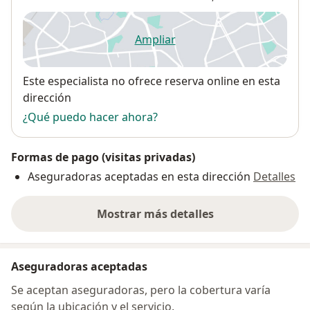
Ampliar
se abre en una nueva pestañ
Disponibilidad
Este especialista no ofrece reserva online en esta
dirección
¿Qué puedo hacer ahora?
Formas de pago (visitas privadas)
Aseguradoras aceptadas en esta dirección
Detalles
Mostrar más detalles
sobre la dirección
Aseguradoras aceptadas
Se aceptan aseguradoras, pero la cobertura varía
según la ubicación y el servicio.