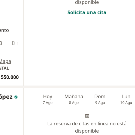
disponible
Solicita una cita
ento
3
Dirección 4
Dirección 5
Mapa
NTAL
 550.000
López
Hoy
Mañana
Dom
Lun
7 Ago
8 Ago
9 Ago
10 Ago
La reserva de citas en línea no está
disponible