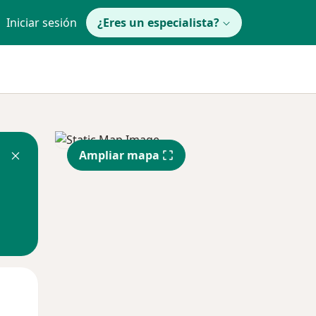
Iniciar sesión
¿Eres un especialista?
Ampliar mapa
Mar
Mié
Jue
11 Ago
12 Ago
13 Ago