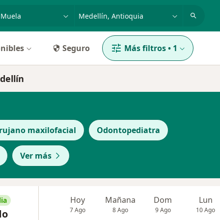
dad, enfermedad o nombre
p. ej. Bogotá
nibles
Seguro
Más filtros
•
1
dellín
rujano maxilofacial
Odontopediatra
Ver más
Hoy
Mañana
Dom
Lun
ia
7 Ago
8 Ago
9 Ago
10 Ago
do