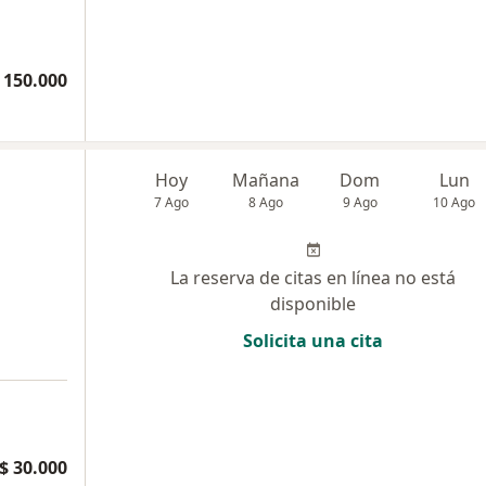
 150.000
Hoy
Mañana
Dom
Lun
7 Ago
8 Ago
9 Ago
10 Ago
La reserva de citas en línea no está
disponible
Solicita una cita
a
$ 30.000