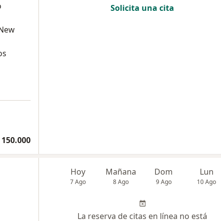
o
Solicita una cita
 New
os
 150.000
Hoy
Mañana
Dom
Lun
7 Ago
8 Ago
9 Ago
10 Ago
La reserva de citas en línea no está