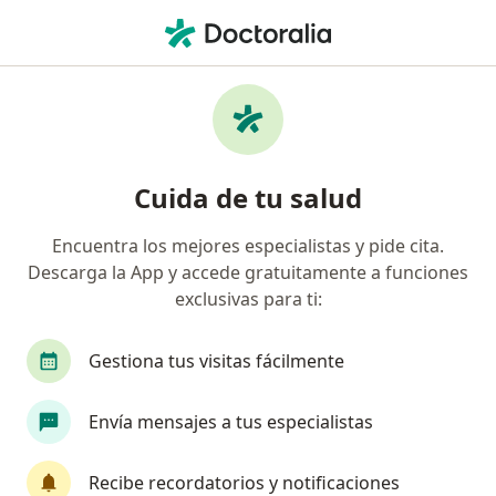
Men
¿Qué estás buscando?
Página De Inicio
Enfermedades
Hepatitis B
Hepatitis b - Información,
Cuida de tu salud
expertos y preguntas frecuentes
Encuentra los mejores especialistas y pide cita.
Descarga la App y accede gratuitamente a funciones
exclusivas para ti:
Información
Pregunta al Experto
Gestiona tus visitas fácilmente
Envía mensajes a tus especialistas
No descuides tu salud
Escoge la consulta en línea para empezar o
Recibe recordatorios y notificaciones