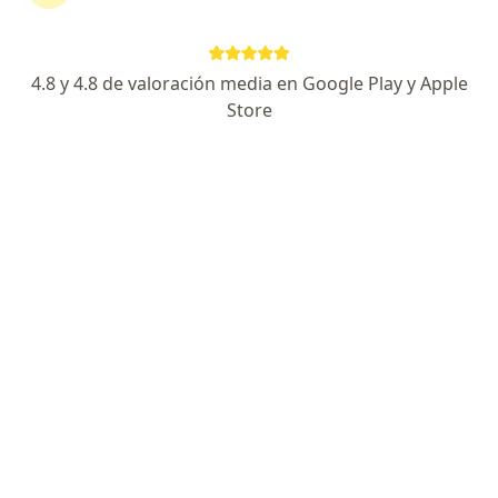
continuar tu tratamiento sin salir de casa. Si lo
necesitas, también puedes reservar una cita
presencial.
4.8 y 4.8 de valoración media en Google Play y Apple
Store
Mostrar especialistas
¿Cómo funciona?
Expertos en hepatitis b
Fabian Ramiro Carreño Almánzar
Internista
Bucaramanga