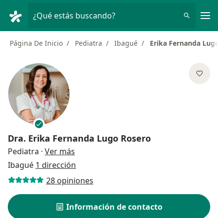
Men
¿Qué estás buscando?
Página De Inicio
Pediatra
Ibagué
Erika Fernanda Lug
Dra.
Erika Fernanda Lugo Rosero
sobre las especializaciones
Pediatra
·
Ver más
Ibagué
1 dirección
28 opiniones
Información de contacto