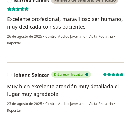
Martha Ramos
Número de teléfono verificado
M
Excelente profesional, maravilloso ser humano,
muy dedicada con sus pacientes
26 de agosto de 2025
•
Centro Medico Javeriano
•
Visita Pediatría
•
en opinión del usuario Martha Ramos
Reportar
Johana Salazar
Cita verificada
J
Muy bien excelente atención muy detallada el
lugar muy agradable
23 de agosto de 2025
•
Centro Medico Javeriano
•
Visita Pediatría
•
en opinión del usuario Johana Salazar
Reportar