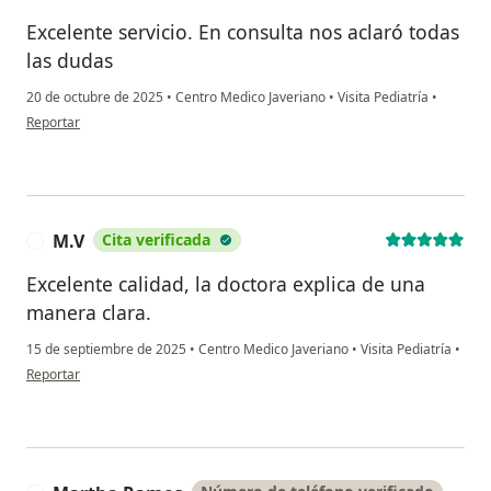
Excelente servicio. En consulta nos aclaró todas
las dudas
20 de octubre de 2025
•
Centro Medico Javeriano
•
Visita Pediatría
•
en opinión del usuario T.R
Reportar
M.V
Cita verificada
M
Excelente calidad, la doctora explica de una
manera clara.
15 de septiembre de 2025
•
Centro Medico Javeriano
•
Visita Pediatría
•
en opinión del usuario M.V
Reportar