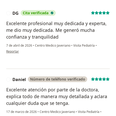
DG
Cita verificada
D
Excelente profesional muy dedicada y experta,
me dio muy dedicada. Me generó mucha
confianza y tranquilidad
7 de abril de 2026
•
Centro Medico Javeriano
•
Visita Pediatría
•
en opinión del usuario DG
Reportar
Daniel
Número de teléfono verificado
D
Excelente atención por parte de la doctora,
explica todo de manera muy detallada y aclara
cualquier duda que se tenga.
17 de marzo de 2026
•
Centro Medico Javeriano
•
Visita Pediatría
•