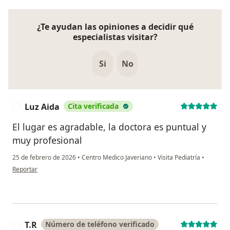
¿Te ayudan las opiniones a decidir qué
especialistas visitar?
Si
No
Luz Aida
Cita verificada
L
El lugar es agradable, la doctora es puntual y
muy profesional
25 de febrero de 2026
•
Centro Medico Javeriano
•
Visita Pediatría
•
en opinión del usuario Luz Aida
Reportar
T.R
Número de teléfono verificado
T