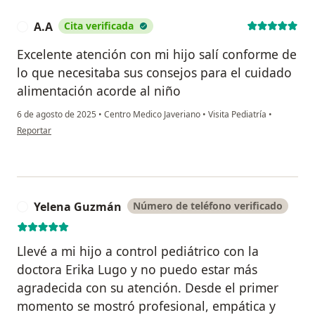
A.A
Cita verificada
A
Excelente atención con mi hijo salí conforme de
lo que necesitaba sus consejos para el cuidado
alimentación acorde al niño
6 de agosto de 2025
•
Centro Medico Javeriano
•
Visita Pediatría
•
en opinión del usuario A.A
Reportar
Yelena Guzmán
Número de teléfono verificado
Y
Llevé a mi hijo a control pediátrico con la
doctora Erika Lugo y no puedo estar más
agradecida con su atención. Desde el primer
momento se mostró profesional, empática y