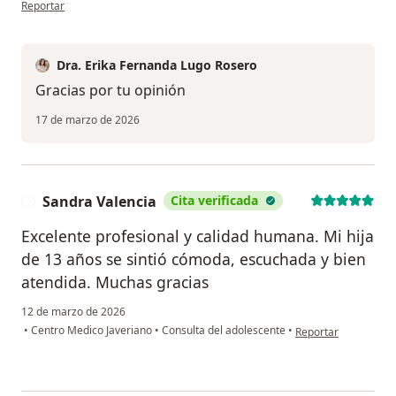
en opinión del usuario Daniel
Reportar
Dra. Erika Fernanda Lugo Rosero
Gracias por tu opinión
17 de marzo de 2026
Sandra Valencia
Cita verificada
S
Excelente profesional y calidad humana. Mi hija
de 13 años se sintió cómoda, escuchada y bien
atendida. Muchas gracias
12 de marzo de 2026
en opinión del usuar
•
Centro Medico Javeriano
•
Consulta del adolescente
•
Reportar