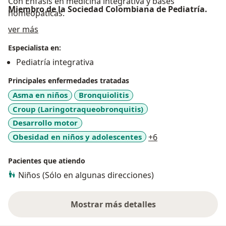
Con Énfasis en medicina integrativa y bases
Miembro de la Sociedad Colombiana de Pediatría.
homeopáticas.
Acerca de mí
ver más
Especialista en:
Pediatría integrativa
Principales enfermedades tratadas
Asma en niños
Bronquiolitis
Croup (Laringotraqueobronquitis)
Desarrollo motor
a11y_sr_more_dis
Obesidad en niños y adolescentes
+6
Pacientes que atiendo
Niños (Sólo en algunas direcciones)
Mostrar más detalles
sobre la experiencia