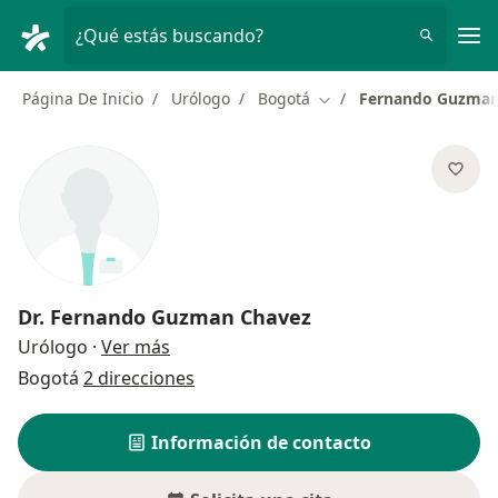
Men
¿Qué estás buscando?
Página De Inicio
Urólogo
Bogotá
Fernando Guzman
Cambiar de ciudad
Dr.
Fernando Guzman Chavez
sobre las especializaciones
Urólogo
·
Ver más
Bogotá
2 direcciones
Información de contacto