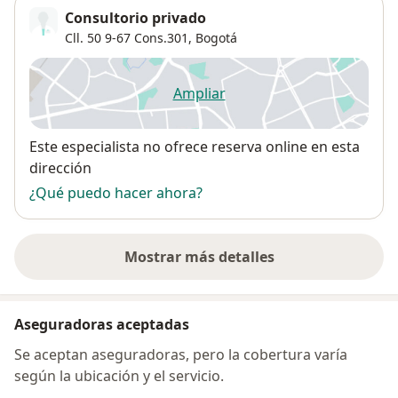
Consultorio privado
Cll. 50 9-67 Cons.301,
Bogotá
Ampliar
se abre en una nueva pestañ
Disponibilidad
Este especialista no ofrece reserva online en esta
dirección
¿Qué puedo hacer ahora?
Mostrar más detalles
sobre la dirección
Aseguradoras aceptadas
Se aceptan aseguradoras, pero la cobertura varía
según la ubicación y el servicio.