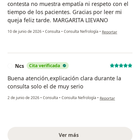
contesta no muestra empatía ni respeto con el
tiempo de los pacientes. Gracias por leer mi
queja feliz tarde. MARGARITA LIEVANO
en opinión del usuari
10 de junio de 2026
•
Consulta
•
Consulta Nefrología
•
Reportar
Ncs
Cita verificada
N
Buena atención,explicación clara durante la
consulta solo el de muy serio
en opinión del usuario
2 de junio de 2026
•
Consulta
•
Consulta Nefrología
•
Reportar
Ver más
opiniones anteriores