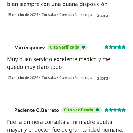
bien siempre con una buena disposición
en opinión del usuario
15 de julio de 2026
•
Consulta
•
Consulta Nefrología
•
Reportar
María gomez
Cita verificada
M
Muy buen servicio excelente medico y me
quedo muy claro todo
en opinión del usuari
15 de julio de 2026
•
Consulta
•
Consulta Nefrología
•
Reportar
Paciente O.Barreto
Cita verificada
P
Fue la primera consulta a mi madre adulta
mayor y el doctor fue de gran calidad humana,