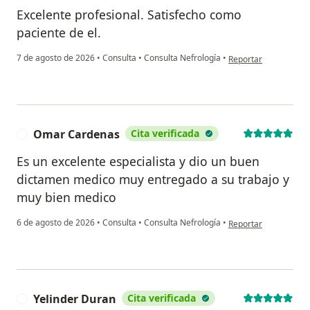
Excelente profesional. Satisfecho como
paciente de el.
en opinión del usuar
7 de agosto de 2026
•
Consulta
•
Consulta Nefrología
•
Reportar
Omar Cardenas
Cita verificada
O
Es un excelente especialista y dio un buen
dictamen medico muy entregado a su trabajo y
muy bien medico
en opinión del usua
6 de agosto de 2026
•
Consulta
•
Consulta Nefrología
•
Reportar
Yelinder Duran
Cita verificada
Y