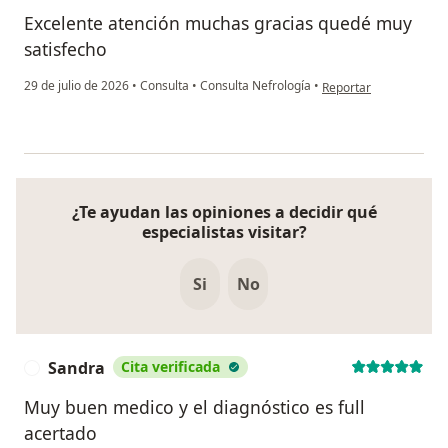
Excelente atención muchas gracias quedé muy
satisfecho
en opinión del usuario
29 de julio de 2026
•
Consulta
•
Consulta Nefrología
•
Reportar
¿Te ayudan las opiniones a decidir qué
especialistas visitar?
Si
No
Sandra
Cita verificada
S
Muy buen medico y el diagnóstico es full
acertado