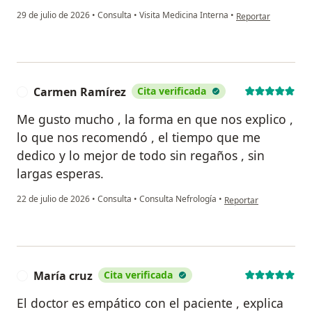
en opinión del usua
29 de julio de 2026
•
Consulta
•
Visita Medicina Interna
•
Reportar
Carmen Ramírez
Cita verificada
C
Me gusto mucho , la forma en que nos explico ,
lo que nos recomendó , el tiempo que me
dedico y lo mejor de todo sin regaños , sin
largas esperas.
en opinión del usuari
22 de julio de 2026
•
Consulta
•
Consulta Nefrología
•
Reportar
María cruz
Cita verificada
M
El doctor es empático con el paciente , explica