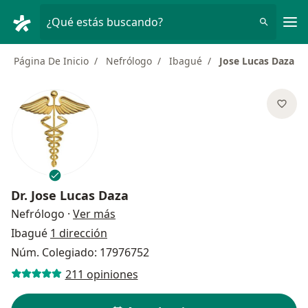
Men
¿Qué estás buscando?
Página De Inicio
Nefrólogo
Ibagué
Jose Lucas Daza
Dr.
Jose Lucas Daza
sobre las especializaciones
Nefrólogo
·
Ver más
Ibagué
1 dirección
Núm. Colegiado: 17976752
211 opiniones