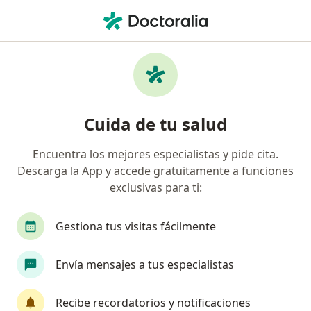
Men
Insuficiencia Renal • Ibagué, Tolima
Filtros
• 1
Seguro
Mapa
Especialistas en Insuficiencia Renal en
Cuida de tu salud
Ibagué
Encuentra los mejores especialistas y pide cita.
Descarga la App y accede gratuitamente a funciones
¿Qué especialidad estás buscando?
exclusivas para ti:
Internista
Nutricionista
Endocrinólogo
Gestiona tus visitas fácilmente
Envía mensajes a tus especialistas
Recibe recordatorios y notificaciones